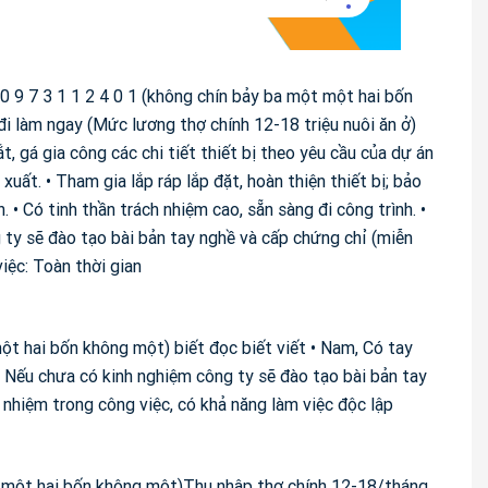
 0 9 7 3 1 1 2 4 0 1 (không chín bảy ba một một hai bốn
i làm ngay (Mức lương thợ chính 12-18 triệu nuôi ăn ở)
t, gá gia công các chi tiết thiết bị theo yêu cầu của dự án
xuất. • Tham gia lắp ráp lắp đặt, hoàn thiện thiết bị; bảo
. • Có tinh thần trách nhiệm cao, sẵn sàng đi công trình. •
 ty sẽ đào tạo bài bản tay nghề và cấp chứng chỉ (miễn
iệc: Toàn thời gian
một hai bốn không một) biết đọc biết viết • Nam, Có tay
) • Nếu chưa có kinh nghiệm công ty sẽ đào tạo bài bản tay
h nhiệm trong công việc, có khả năng làm việc độc lập
ột một hai bốn không một)Thu nhập thợ chính 12-18/tháng