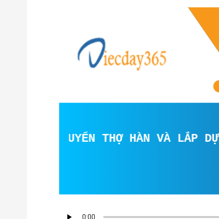
TUYỂN THỢ HÀN VÀ LẮP DỰNG KẾ