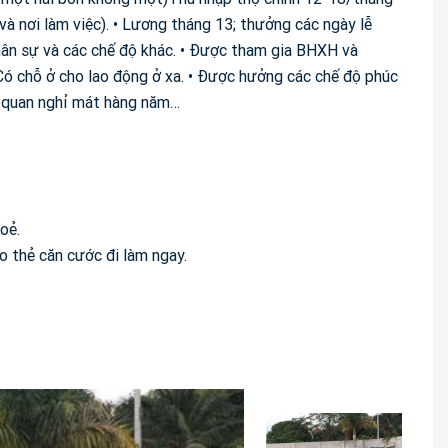
 và nơi làm việc). • Lương tháng 13; thưởng các ngày lễ
hân sự và các chế độ khác. • Được tham gia BHXH và
 Có chỗ ở cho lao động ở xa. • Được hưởng các chế độ phúc
am quan nghỉ mát hàng năm…
oẻ.
o thẻ căn cước đi làm ngay.