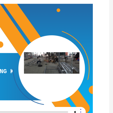
T CẤU BAO ĂN Ở