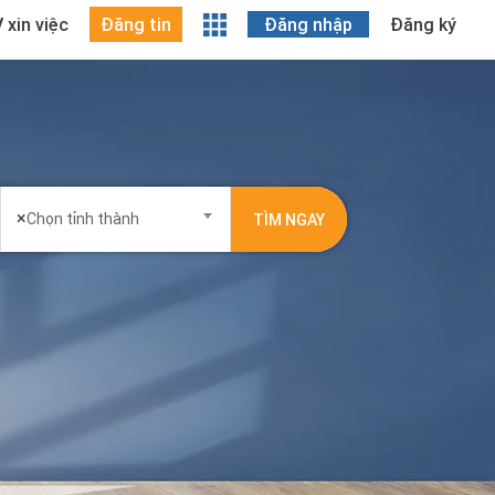
 xin việc
Đăng tin
Đăng nhập
Đăng ký
×
Chọn tỉnh thành
TÌM NGAY