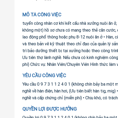
MÔ TẢ CÔNG VIỆC
tuyển công nhân cơ khí kết cấu nhà xưởng nuôi ăn ở,
không một) hồ sơ chưa có mang theo thẻ căn cước, đ
lao động phổ thông hoặc phụ 8-12 nuôi ăn ở • Hàn, cắ
và theo bản vẽ kỹ thuật theo chỉ đạo của quản lý sản 
trì bảo dưỡng thiết bị tại xưởng hoặc theo công trình
Ưu tiên thợ lành nghề. Nếu chưa có kinh nghiệm công
phí) Chức vụ: Nhân Viên/Chuyên Viên Hình thức làm v
YÊU CẦU CÔNG VIỆC
Yêu cầu 0 9 7 3 1 1 2 4 0 1 (không chín bảy ba một 
nghề về hàn điện, hàn hơi, (Ưu tiên biết hàn tig, mig
nghề và cấp chứng chỉ (miễn phí) • Chịu khó, có trác
QUYỀN LỢI ĐƯỢC HƯỞNG
Quyền lợi 0 9 7 3 1 1 2 4 0 1 (không chín bảy ba m