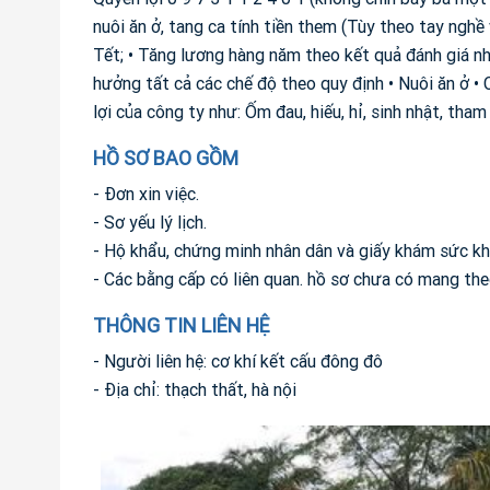
nuôi ăn ở, tang ca tính tiền them (Tùy theo tay nghề
Tết; • Tăng lương hàng năm theo kết quả đánh giá n
hưởng tất cả các chế độ theo quy định • Nuôi ăn ở •
lợi của công ty như: Ốm đau, hiếu, hỉ, sinh nhật, th
HỒ SƠ BAO GỒM
- Đơn xin việc.
- Sơ yếu lý lịch.
- Hộ khẩu, chứng minh nhân dân và giấy khám sức kh
- Các bằng cấp có liên quan. hồ sơ chưa có mang the
THÔNG TIN LIÊN HỆ
- Người liên hệ: cơ khí kết cấu đông đô
- Địa chỉ: thạch thất, hà nội