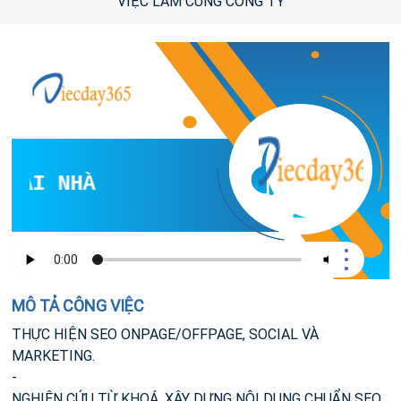
VIỆC LÀM CÙNG CÔNG TY
TẠI NHÀ
MÔ TẢ CÔNG VIỆC
THỰC HIỆN SEO ONPAGE/OFFPAGE, SOCIAL VÀ
MARKETING.
-
NGHIÊN CỨU TỪ KHOÁ, XÂY DỰNG NỘI DUNG CHUẨN SEO.