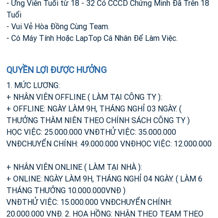
- Ứng Viên Tuổi từ 18 - 32 Có CCCD Chứng Minh Đã Trên 18
Tuổi
- Vui Vẻ Hòa Đồng Cùng Team.
- Có Máy Tính Hoặc LapTop Cá Nhân Để Làm Việc.
QUYỀN LỢI ĐƯỢC HƯỞNG
1. MỨC LƯƠNG:
+ NHÂN VIÊN OFFLINE ( LÀM TẠI CÔNG TY ):
+ OFFLINE: NGÀY LÀM 9H, THÁNG NGHỈ 03 NGÀY. (
THƯỞNG THÂM NIÊN THEO CHÍNH SÁCH CÔNG TY )
HỌC VIỆC: 25.000.000 VNĐTHỬ VIỆC: 35.000.000
VNĐCHUYỂN CHÍNH: 49.000.000 VNĐ
HỌC VIỆC: 12.000.000
+ NHÂN VIÊN ONLINE ( LÀM TẠI NHÀ ):
+ ONLINE: NGÀY LÀM 9H, THÁNG NGHỈ 04 NGÀY. ( LÀM 6
THÁNG THƯỞNG 10.000.000VNĐ )
VNĐTHỬ VIỆC: 15.000.000 VNĐCHUYỂN CHÍNH:
20.000.000 VNĐ. 2. HOA HỒNG: NHẬN THEO TEAM THEO