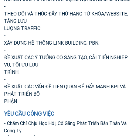
-
THEO DÕI VÀ THÚC ĐẨY THỨ HẠNG TỪ KHÓA/WEBSITE,
TĂNG LƯU
LƯỢNG TRAFFIC.
-
XÂY DỰNG HỆ THỐNG LINK BUILDING, PBN.
-
ĐỀ XUẤT CÁC Ý TƯỞNG CÓ SÁNG TẠO, CẢI TIẾN NGHIỆP
VỤ, TỐI ƯU LƯU
TRÌNH.
-
ĐỀ XUẤT CÁC VẤN ĐỀ LIÊN QUAN ĐỂ ĐẨY MẠNH KPI VÀ
PHÁT TRIỂN BỘ
PHẬN
YÊU CẦU CÔNG VIỆC
- Chăm Chỉ Chịu Học Hỏi, Cố Gắng Phát Triển Bản Thân Và
Công Ty