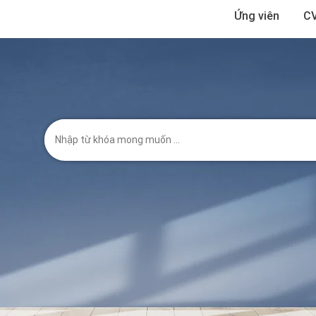
Ứng viên
CV