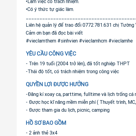
•Làm việc có trách nhiệm.
•Có ý thức tự giác làm.
________________________________________
Liên hệ quản lý để trao đổi 0772.781.631 chị Tườn
Cảm ơn bạn đã đọc bài viết
#vieclamthem #sinhvien #vieclamhcm #vieclamhe
YÊU CẦU CÔNG VIỆC
- Trên 19 tuổi (2004 trở lên), đã tốt nghiệp THPT
-Thái độ tốt, có trách nhiệm trong công việc
QUYỀN LỢI ĐƯỢC HƯỞNG
-Đăng kí xoay ca, parttime, fulltime và lịch trống cá
- Được học kĩ năng mềm miễn phí ( Thuyết trình, MC,...
- Được tham gia du lịch, picnic, camping
HỒ SƠ BAO GỒM
- 2 ảnh thẻ 3x4