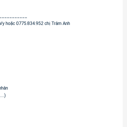
___________
g Vy hoặc 0775.834.952 chị Trâm Anh
 nhân
..)