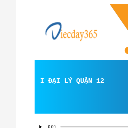
IÊN TẠI ĐẠI LÝ QUẬN 12