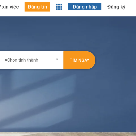
 xin việc
Đăng tin
Đăng nhập
Đăng ký
×
Chọn tỉnh thành
TÌM NGAY