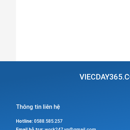
VIECDAY365.C
Thông tin liên hệ
Hotline:
0588.585.257
Email hỗ trợ:
work247.vn@gmail.com