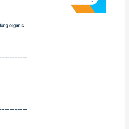
dùng organic
___________
___________