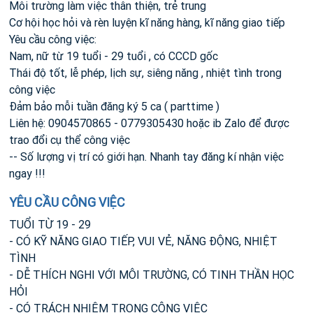
Môi trường làm việc thân thiện, trẻ trung
Cơ hội học hỏi và rèn luyện kĩ năng hàng, kĩ năng giao tiếp
Yêu cầu công việc:
Nam, nữ từ 19 tuổi - 29 tuổi , có CCCD gốc
Thái độ tốt, lễ phép, lịch sự, siêng năng , nhiệt tình trong
công việc
Đảm bảo mỗi tuần đăng ký 5 ca ( parttime )
Liên hệ: 0904570865 - 0779305430 hoặc ib Zalo để được
trao đổi cụ thể công việc
-- Số lượng vị trí có giới hạn. Nhanh tay đăng kí nhận việc
ngay !!!
YÊU CẦU CÔNG VIỆC
TUỔI TỪ 19 - 29
- CÓ KỸ NĂNG GIAO TIẾP, VUI VẺ, NĂNG ĐỘNG, NHIỆT
TÌNH
- DỄ THÍCH NGHI VỚI MÔI TRƯỜNG, CÓ TINH THẦN HỌC
HỎI
- CÓ TRÁCH NHIỆM TRONG CÔNG VIỆC