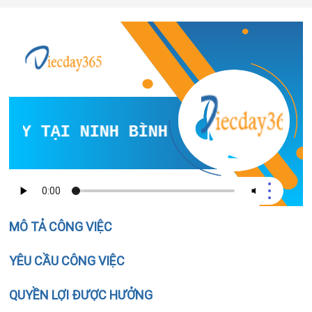
GAY TẠI NINH BÌNH
MÔ TẢ CÔNG VIỆC
YÊU CẦU CÔNG VIỆC
QUYỀN LỢI ĐƯỢC HƯỞNG