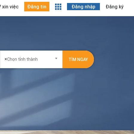
 xin việc
Đăng tin
Đăng nhập
Đăng ký
×
Chọn tỉnh thành
TÌM NGAY