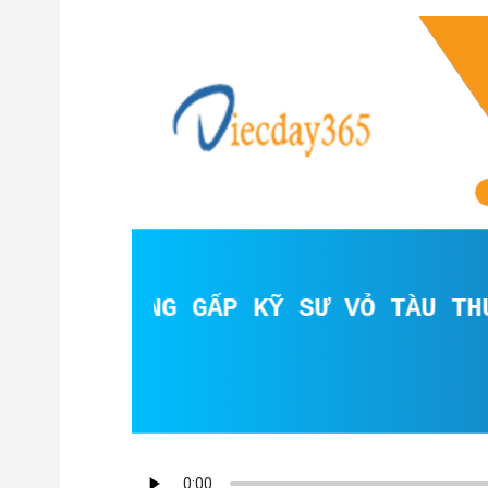
UYỂN DỤNG GẤP KỸ SƯ VỎ TÀU THUỶ