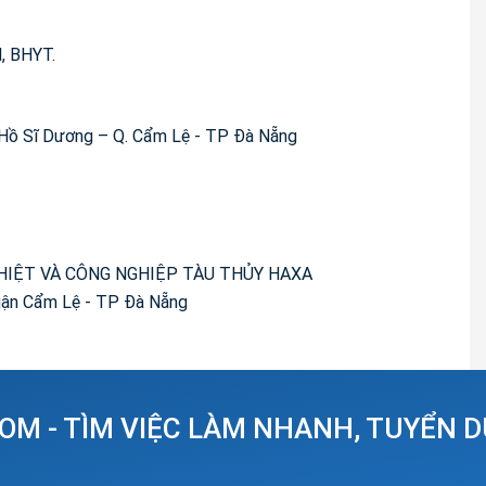
, BHYT.
g Hồ Sĩ Dương – Q. Cẩm Lệ - TP Đà Nẵng
 NHIỆT VÀ CÔNG NGHIỆP TÀU THỦY HAXA
Quận Cẩm Lệ - TP Đà Nẵng
OM - TÌM VIỆC LÀM NHANH, TUYỂN 