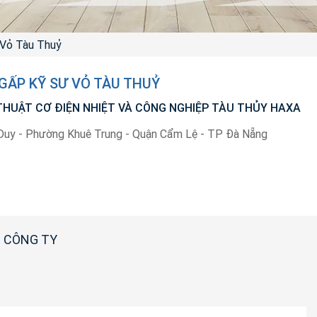
 Vỏ Tàu Thuỷ
GẤP KỸ SƯ VỎ TÀU THUỶ
THUẬT CƠ ĐIỆN NHIỆT VÀ CÔNG NGHIỆP TÀU THỦY HAXA
Duy - Phường Khuê Trung - Quận Cẩm Lệ - TP Đà Nẵng
 CÔNG TY