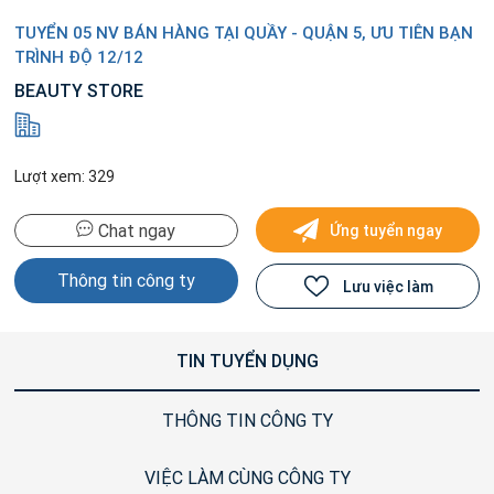
TUYỂN 05 NV BÁN HÀNG TẠI QUẦY - QUẬN 5, ƯU TIÊN BẠN
TRÌNH ĐỘ 12/12
BEAUTY STORE
Lượt xem: 329
Chat ngay
Ứng tuyển ngay
Thông tin công ty
Lưu việc làm
TIN TUYỂN DỤNG
THÔNG TIN CÔNG TY
VIỆC LÀM CÙNG CÔNG TY