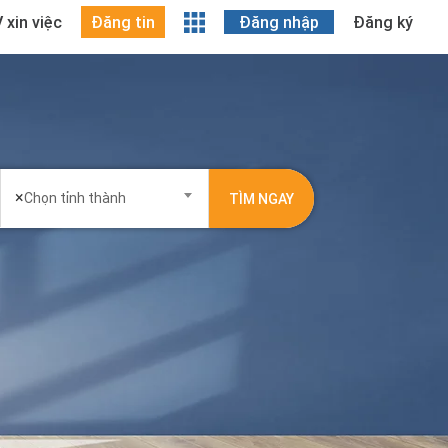
 xin việc
Đăng tin
Đăng nhập
Đăng ký
×
Chọn tỉnh thành
TÌM NGAY