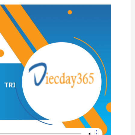
IỆU Ở NGÃ TƯ SỞ