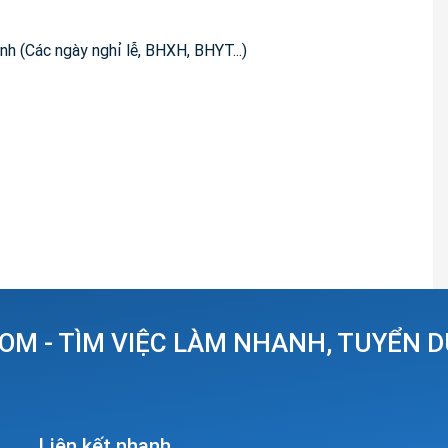
nh (Các ngày nghỉ lễ, BHXH, BHYT...)
OM - TÌM VIỆC LÀM NHANH, TUYỂN 
Liên kết nhanh