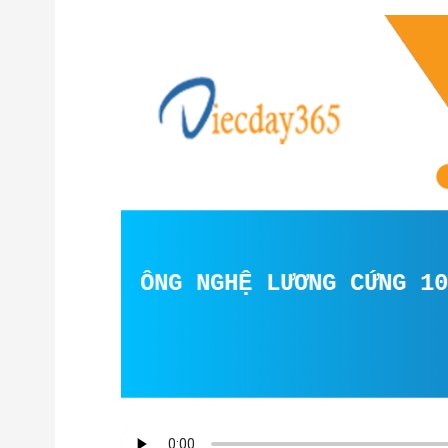
 MẢNG CÔNG NGHỆ LƯƠNG CỨNG 10 TR