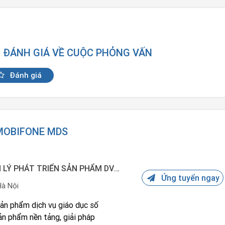
N ĐÁNH GIÁ VỀ CUỘC PHỎNG VẤN
Đánh giá
 MOBIFONE MDS
CHUYÊN VIÊN KINH DOANH/QUẢN LÝ PHÁT TRIỂN SẢN PHẨM DV GIÁO DỤC SỐ
Ứng tuyển ngay
Hà Nội
c sản phẩm dịch vụ giáo dục số
sản phẩm nền tảng, giải pháp