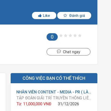
Like
Đánh giá
0
Chat ngay
CÔNG VIỆC BẠN CÓ THỂ THÍCH
NHÂN VIÊN CONTENT - MEDIA - PR ( LÀM ONLINE TẠI NHÀ )
TẬP ĐOÀN GIẢI TRÍ TRUYỀN THÔNG LIÊN MINH OKVIP
Từ: 11,000,000 VNĐ
31/12/2026