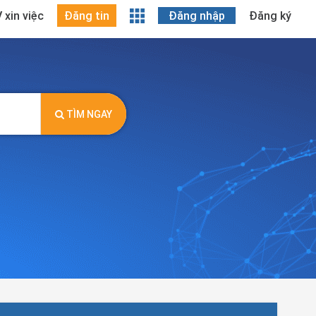
 xin việc
Đăng tin
Đăng nhập
Đăng ký
TÌM NGAY