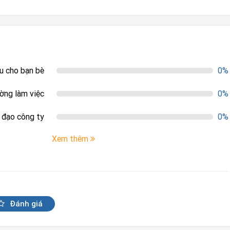
ệu cho bạn bè
0%
ường làm việc
0%
h đạo công ty
0%
Xem thêm
Đánh giá