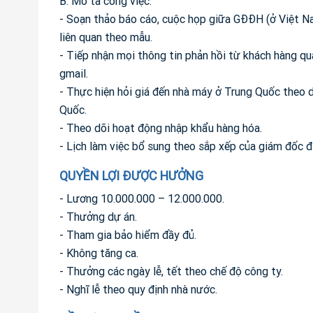
B. Mô tả công việc:
- Soạn thảo báo cáo, cuộc họp giữa GĐĐH (ở Việt Na
liên quan theo mẫu.
- Tiếp nhận mọi thông tin phản hồi từ khách hàng qua
gmail.
- Thực hiện hỏi giá đến nhà máy ở Trung Quốc theo dõ
Quốc.
- Theo dõi hoạt động nhập khẩu hàng hóa.
- Lịch làm việc bổ sung theo sắp xếp của giám đốc đ
QUYỀN LỢI ĐƯỢC HƯỞNG
- Lương 10.000.000 – 12.000.000.
- Thưởng dự án.
- Tham gia bảo hiểm đầy đủ.
- Không tăng ca.
- Thưởng các ngày lễ, tết theo chế độ công ty.
- Nghĩ lễ theo quy định nhà nước.