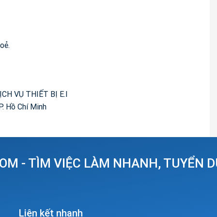
oẻ.
CH VỤ THIẾT BỊ E.I
P. Hồ Chí Minh
OM - TÌM VIỆC LÀM NHANH, TUYỂN 
Liên kết nhanh