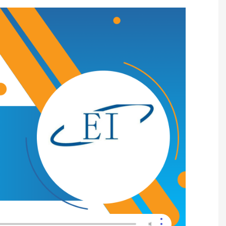
TRỢ LÝ PHIÊN DỊCH TIẾNG TRUN