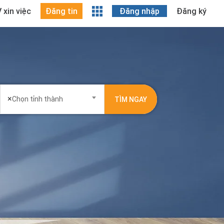
 xin việc
Đăng tin
Đăng nhập
Đăng ký
×
Chọn tỉnh thành
TÌM NGAY