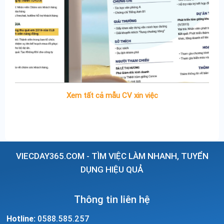
Xem tất cả mẫu CV xin việc
VIECDAY365.COM - TÌM VIỆC LÀM NHANH, TUYỂN
DỤNG HIỆU QUẢ
Thông tin liên hệ
Hotline:
0588.585.257