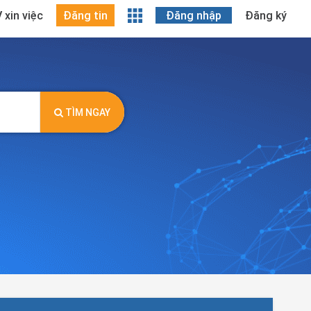
 xin việc
Đăng tin
Đăng nhập
Đăng ký
TÌM NGAY