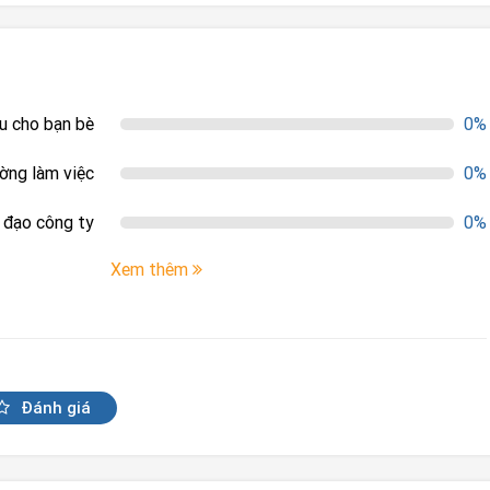
ệu cho bạn bè
0%
ường làm việc
0%
h đạo công ty
0%
Xem thêm
Đánh giá