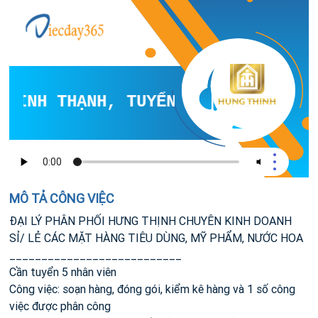
BÌNH THẠNH, TUYỂN NV LÀM VIỆC GI
MÔ TẢ CÔNG VIỆC
ĐẠI LÝ PHÂN PHỐI HƯNG THỊNH CHUYÊN KINH DOANH
SỈ/ LẺ CÁC MẶT HÀNG TIÊU DÙNG, MỸ PHẨM, NƯỚC HOA
___________________________
Cần tuyển 5 nhân viên
Công việc: soạn hàng, đóng gói, kiểm kê hàng và 1 số công
việc được phân công