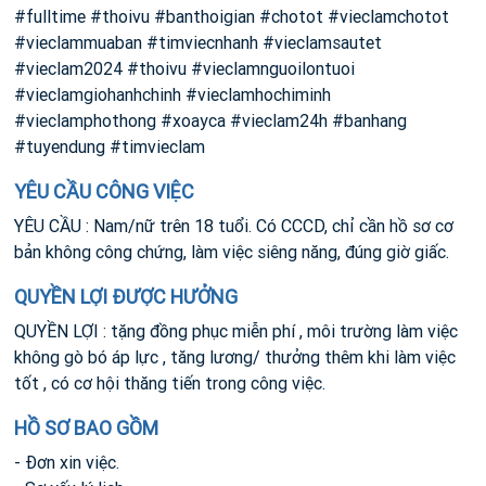
#fulltime #thoivu #banthoigian #chotot #vieclamchotot
#vieclammuaban #timviecnhanh #vieclamsautet
#vieclam2024 #thoivu #vieclamnguoilontuoi
#vieclamgiohanhchinh #vieclamhochiminh
#vieclamphothong #xoayca #vieclam24h #banhang
#tuyendung #timvieclam
YÊU CẦU CÔNG VIỆC
YÊU CẦU : Nam/nữ trên 18 tuổi. Có CCCD, chỉ cần hồ sơ cơ
bản không công chứng, làm việc siêng năng, đúng giờ giấc.
QUYỀN LỢI ĐƯỢC HƯỞNG
QUYỀN LỢI : tặng đồng phục miễn phí , môi trường làm việc
không gò bó áp lực , tăng lương/ thưởng thêm khi làm việc
tốt , có cơ hội thăng tiến trong công việc.
HỒ SƠ BAO GỒM
- Đơn xin việc.