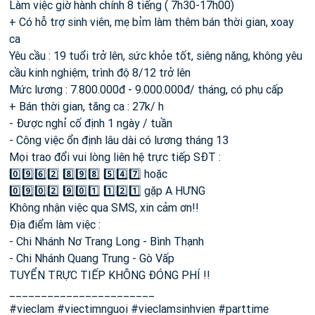
Làm việc giờ hành chính 8 tiếng ( 7h30-17h00)
+ Có hỗ trợ sinh viên, mẹ bỉm làm thêm bán thời gian, xoay
ca
Yêu cầu : 19 tuổi trở lên, sức khỏe tốt, siêng năng, không yêu
cầu kinh nghiệm, trình độ 8/12 trở lên
Mức lương : 7.800.000đ - 9.000.000đ/ tháng, có phụ cấp
+ Bán thời gian, tăng ca : 27k/ h
- Được nghỉ cố định 1 ngày / tuần
- Công việc ổn định lâu dài có lương tháng 13
Mọi trao đổi vui lòng liên hệ trực tiếp SĐT :
0️⃣9️⃣6️⃣2️⃣ 8️⃣9️⃣8️⃣ 5️⃣4️⃣7️⃣ hoặc
0️⃣9️⃣0️⃣2️⃣ 9️⃣0️⃣1️⃣ 1️⃣2️⃣1️⃣ gặp A HƯNG
Không nhận việc qua SMS, xin cảm ơn!!
Địa điểm làm việc :
- Chi Nhánh Nơ Trang Long - Bình Thạnh
- Chi Nhánh Quang Trung - Gò Vấp
TUYỂN TRỰC TIẾP KHÔNG ĐÓNG PHÍ !!
_______________________
#vieclam #viectimnguoi #vieclamsinhvien #parttime