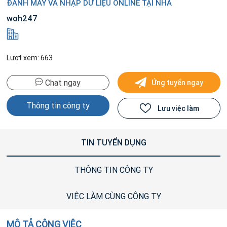
ĐÁNH MÁY VÀ NHẬP DỮ LIỆU ONLINE TẠI NHÀ
woh247
Lượt xem: 663
Chat ngay
Ứng tuyển ngay
Thông tin công ty
Lưu việc làm
TIN TUYỂN DỤNG
THÔNG TIN CÔNG TY
VIỆC LÀM CÙNG CÔNG TY
MÔ TẢ CÔNG VIỆC