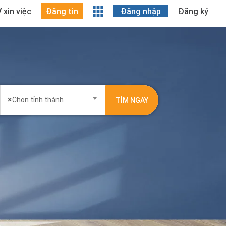
 xin việc
Đăng tin
Đăng nhập
Đăng ký
×
Chọn tỉnh thành
TÌM NGAY