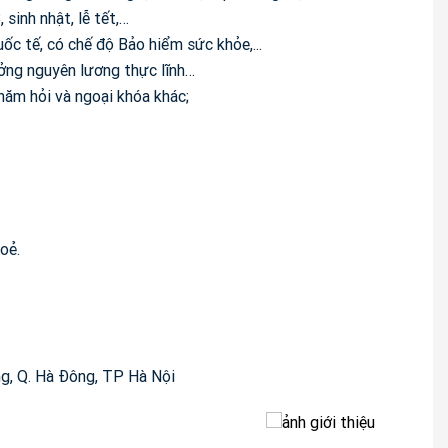
 sinh nhật, lễ tết,…
c tế, có chế độ Bảo hiểm sức khỏe,...
ng nguyên lương thực lĩnh…
hăm hỏi và ngoại khóa khác;
oẻ.
ng, Q. Hà Đông, TP Hà Nội