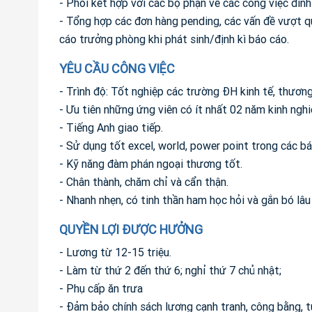
- Phối kết hợp với các bộ phận về các công việc đình 
- Tổng hợp các đơn hàng pending, các vấn đề vượt q
cáo trưởng phòng khi phát sinh/định kì báo cáo.
YÊU CẦU CÔNG VIỆC
- Trình độ: Tốt nghiệp các trường ĐH kinh tế, thương
- Ưu tiên những ứng viên có ít nhất 02 năm kinh nghi
- Tiếng Anh giao tiếp.
- Sử dụng tốt excel, world, power point trong các b
- Kỹ năng đàm phán ngoại thương tốt.
- Chân thành, chăm chỉ và cẩn thận.
- Nhanh nhẹn, có tinh thần ham học hỏi và gắn bó lâu 
QUYỀN LỢI ĐƯỢC HƯỞNG
- Lương từ 12-15 triệu.
- Làm từ thứ 2 đến thứ 6; nghỉ thứ 7 chủ nhật;
- Phụ cấp ăn trưa
- Đảm bảo chính sách lương cạnh tranh, công bằng, t