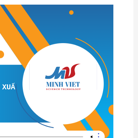
T NHẬP KHẨU