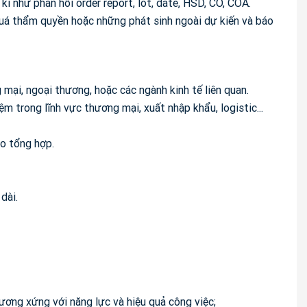
kì như phản hổi order report, lot, date, HSD, CO, COA.
uá thẩm quyền hoặc những phát sinh ngoài dự kiến và báo
 mại, ngoại thương, hoặc các ngành kinh tế liên quan.
ệm trong lĩnh vực thương mại, xuất nhập khẩu, logistic...
áo tổng hợp.
dài.
ương xứng với năng lực và hiệu quả công việc;