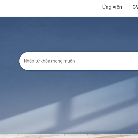
Ứng viên
CV