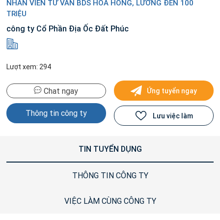
NHÂN VIÊN TƯ VẤN BDS HOA HỒNG, LƯƠNG ĐẾN 100
TRIỆU
công ty Cổ Phần Địa Ốc Đất Phúc
Lượt xem: 294
Chat ngay
Ứng tuyển ngay
Thông tin công ty
Lưu việc làm
TIN TUYỂN DỤNG
THÔNG TIN CÔNG TY
VIỆC LÀM CÙNG CÔNG TY