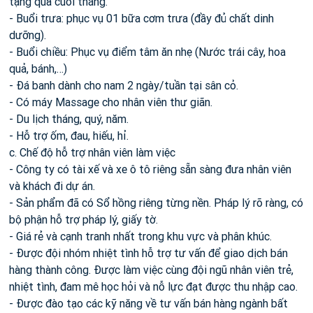
tặng quà cuối tháng.
- Buổi trưa: phục vụ 01 bữa cơm trưa (đầy đủ chất dinh
dưỡng).
- Buổi chiều: Phục vụ điểm tâm ăn nhẹ (Nước trái cây, hoa
quả, bánh,…)
- Đá banh dành cho nam 2 ngày/tuần tại sân cỏ.
- Có máy Massage cho nhân viên thư giãn.
- Du lịch tháng, quý, năm.
- Hỗ trợ ốm, đau, hiếu, hỉ.
c. Chế độ hỗ trợ nhân viên làm việc
- Công ty có tài xế và xe ô tô riêng sẵn sàng đưa nhân viên
và khách đi dự án.
- Sản phẩm đã có Sổ hồng riêng từng nền. Pháp lý rõ ràng, có
bộ phận hỗ trợ pháp lý, giấy tờ.
- Giá rẻ và cạnh tranh nhất trong khu vực và phân khúc.
- Được đội nhóm nhiệt tình hỗ trợ tư vấn để giao dịch bán
hàng thành công. Được làm việc cùng đội ngũ nhân viên trẻ,
nhiệt tình, đam mê học hỏi và nỗ lực đạt được thu nhập cao.
- Được đào tạo các kỹ năng về tư vấn bán hàng ngành bất