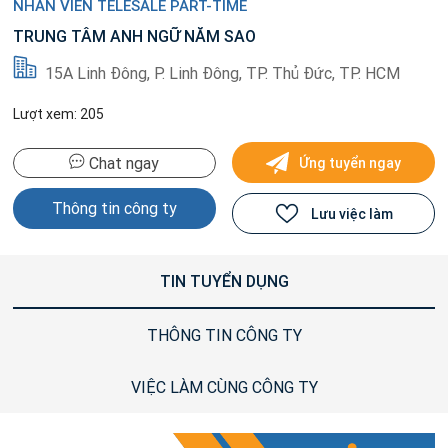
NHÂN VIÊN TELESALE PART-TIME
TRUNG TÂM ANH NGỮ NĂM SAO
15A Linh Đông, P. Linh Đông, TP. Thủ Đức, TP. HCM
Lượt xem: 205
Chat ngay
Ứng tuyển ngay
Thông tin công ty
Lưu việc làm
TIN TUYỂN DỤNG
THÔNG TIN CÔNG TY
VIỆC LÀM CÙNG CÔNG TY