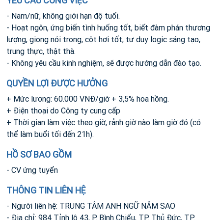
YÊU CẦU CÔNG VIỆC
- Nam/nữ, không giới hạn độ tuổi.
- Hoạt ngôn, ứng biến tình huống tốt, biết đàm phán thương
lượng, giọng nói trong, cột hơi tốt, tư duy logic sáng tạo,
trung thực, thật thà.
- Không yêu cầu kinh nghiệm, sẽ được hướng dẫn đào tạo.
QUYỀN LỢI ĐƯỢC HƯỞNG
+ Mức lương: 60.000 VNĐ/giờ + 3,5% hoa hồng.
+ Điện thoại do Công ty cung cấp
+ Thời gian làm việc theo giờ, rảnh giờ nào làm giờ đó (có
thể làm buổi tối đến 21h).
HỒ SƠ BAO GỒM
- CV ứng tuyển
THÔNG TIN LIÊN HỆ
- Người liên hệ: TRUNG TÂM ANH NGỮ NĂM SAO
- Địa chỉ: 984 Tỉnh lộ 43, P. Bình Chiểu, TP. Thủ Đức, TP.