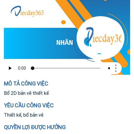
NHÂN VIÊN KỸ THUẬT 
MÔ TẢ CÔNG VIỆC
Bổ 2D bản vẽ thiết kế
YÊU CẦU CÔNG VIỆC
Thiết kế, bổ bản vẽ
QUYỀN LỢI ĐƯỢC HƯỞNG