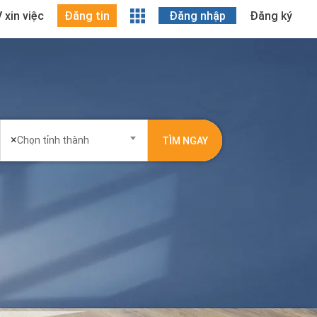
 xin việc
Đăng tin
Đăng nhập
Đăng ký
×
Chọn tỉnh thành
TÌM NGAY