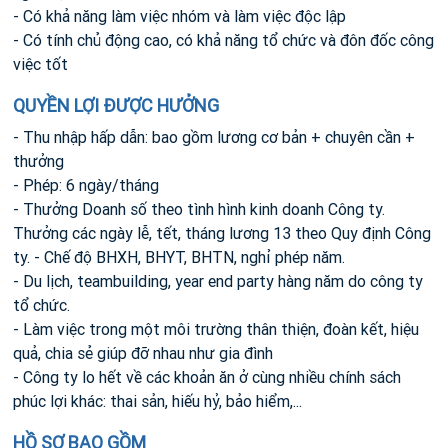
- Có khả năng làm việc nhóm và làm việc độc lập
- Có tính chủ động cao, có khả năng tổ chức và đôn đốc công
việc tốt
QUYỀN LỢI ĐƯỢC HƯỞNG
- Thu nhập hấp dẫn: bao gồm lương cơ bản + chuyên cần +
thưởng
- Phép: 6 ngày/tháng
- Thưởng Doanh số theo tình hình kinh doanh Công ty.
Thưởng các ngày lễ, tết, tháng lương 13 theo Quy định Công
ty. - Chế độ BHXH, BHYT, BHTN, nghỉ phép năm.
- Du lịch, teambuilding, year end party hàng năm do công ty
tổ chức.
- Làm việc trong một môi trường thân thiện, đoàn kết, hiệu
quả, chia sẻ giúp đỡ nhau như gia đình
- Công ty lo hết về các khoản ăn ở cùng nhiều chính sách
phúc lợi khác: thai sản, hiếu hỷ, bảo hiểm,...
HỒ SƠ BAO GỒM