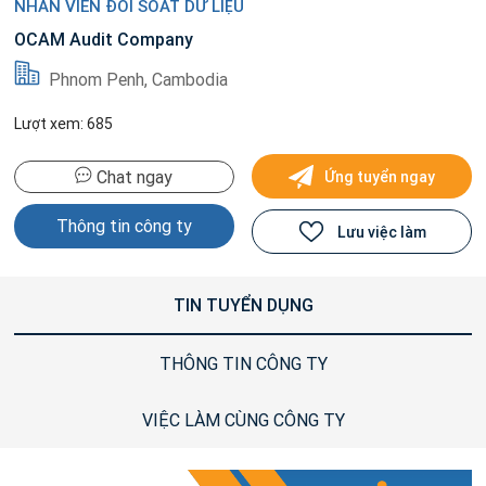
NHÂN VIÊN ĐỐI SOÁT DỮ LIỆU
OCAM Audit Company
Phnom Penh, Cambodia
Lượt xem: 685
Chat ngay
Ứng tuyển ngay
Thông tin công ty
Lưu việc làm
TIN TUYỂN DỤNG
THÔNG TIN CÔNG TY
VIỆC LÀM CÙNG CÔNG TY