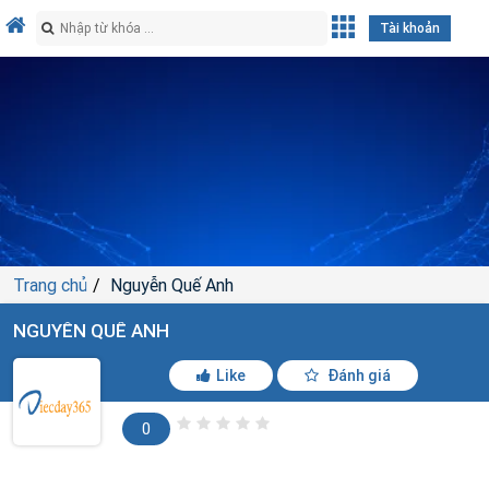
Tài khoản
Trang chủ
Nguyễn Quế Anh
NGUYỄN QUẾ ANH
Like
Đánh giá
0