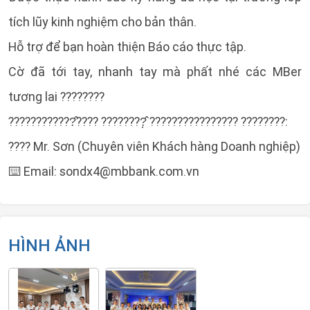
tích lũy kinh nghiệm cho bản thân.
Hỗ trợ để bạn hoàn thiện Báo cáo thực tập.
Cờ đã tới tay, nhanh tay mà phất nhé các MBer
tương lai ????????
????????????̂???? ????????̣̂ ???????????????? ????????:
???? Mr. Sơn (Chuyên viên Khách hàng Doanh nghiệp)
⌨️ Email:
sondx4@mbbank.com.vn
HÌNH ẢNH