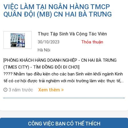
VIỆC LÀM TẠI NGÂN HÀNG TMCP
QUÂN ĐỘI (MB) CN HAI BÀ TRƯNG
Thực Tập Sinh Và Cộng Tác Viên
30/10/2023
Thỏa thuận
Hà Nội
[PHÒNG KHÁCH HÀNG DOANH NGHIỆP - CN HAI BÀ TRƯNG
(TIMES CITY) - TÌM ĐỒNG ĐỘI ĐI CHƠI]
???? Nhằm tạo điều kiện cho các bạn Sinh viên khối ngành Kinh
tế có cơ hội được trải nghiệm với môi trường làm việc thực tế,
chuyên nghiệp, năng động. SME - HAI BÀ TRƯNG chính thức
3 năm trước
Xem thêm
tuyển CỘNG TÁC VIÊN năm 2023.
???? Đối tượng: Ưu tiên sinh viên năm 3, năm 4 các trường Đại
học chuyên ngành Kinh tế/Tài chính - ngân hàng;
????????????̂???????? ????????̂???? ????????̂̀????
????????́ ???????????????? ????????????????????̣̂????.
CÔNG VIỆC BẠN CÓ THỂ THÍCH