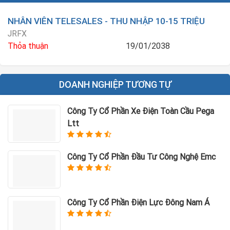
♀️♂️ Số lượng: 15 bạn sinh viên
???? Địa điểm: Tòa Tower 1 Times City, số 458 Minh Khai, Hai
NHÂN VIÊN TELESALES - THU NHẬP 10-15 TRIỆU
Bà Trưng, Hà Nội
JRFX
⏰ Thời gian: Linh hoạt theo lịch học của bạn.
Thỏa thuận
19/01/2038
Cờ đã tới tay, nhanh tay mà phất nhé các MBer tương lai
????????
????????????̂???? ????????̣̂ ???????????????? ????????:
DOANH NGHIỆP TƯƠNG TỰ
???? Mr. Sơn (Chuyên viên Khách hàng Doanh nghiệp)
⌨️ Email: son*******@mbbank.com.vn
Công Ty Cổ Phần Xe Điện Toàn Cầu Pega
Ltt
Công Ty Cổ Phần Đầu Tư Công Nghệ Emc
Công Ty Cổ Phần Điện Lực Đông Nam Á