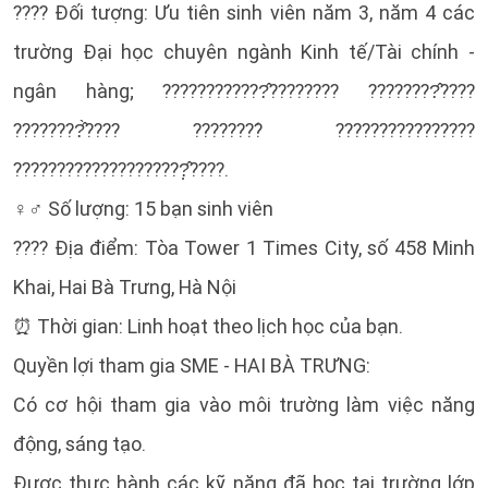
???? Đối tượng: Ưu tiên sinh viên năm 3, năm 4 các
trường Đại học chuyên ngành Kinh tế/Tài chính -
ngân hàng; ????????????̂???????? ????????̂????
????????̂̀???? ????????́ ????????????????
????????????????????̣̂????.
♀️♂️ Số lượng: 15 bạn sinh viên
???? Địa điểm: Tòa Tower 1 Times City, số 458 Minh
Khai, Hai Bà Trưng, Hà Nội
⏰ Thời gian: Linh hoạt theo lịch học của bạn.
Quyền lợi tham gia SME - HAI BÀ TRƯNG:
Có cơ hội tham gia vào môi trường làm việc năng
động, sáng tạo.
Được thực hành các kỹ năng đã học tại trường lớp