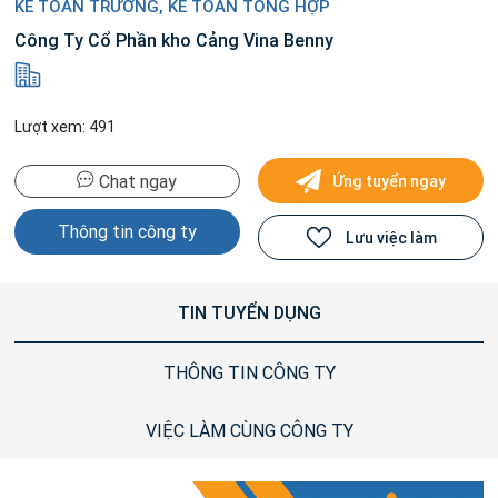
KẾ TOÁN TRƯỞNG, KẾ TOÁN TỔNG HỢP
Công Ty Cổ Phần kho Cảng Vina Benny
Lượt xem: 491
Chat ngay
Ứng tuyển ngay
Thông tin công ty
Lưu việc làm
TIN TUYỂN DỤNG
THÔNG TIN CÔNG TY
VIỆC LÀM CÙNG CÔNG TY