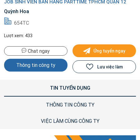
JOB SINH VIÊN BÁN HÀNG PARTTIME TPHCM QUẬN 12
Quỳnh Hoa
654TC
Lượt xem: 433
Chat ngay
Ứng tuyển ngay
Thông tin công ty
Lưu việc làm
TIN TUYỂN DỤNG
THÔNG TIN CÔNG TY
VIỆC LÀM CÙNG CÔNG TY