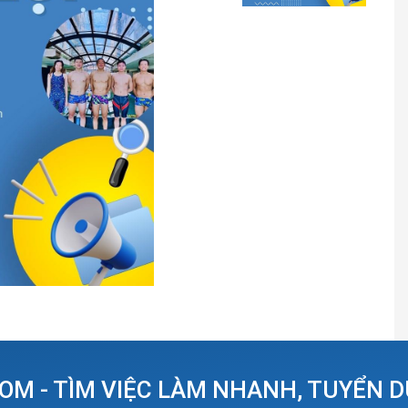
OM - TÌM VIỆC LÀM NHANH, TUYỂN 