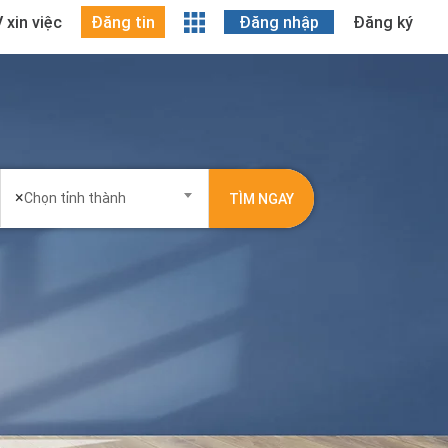
 xin việc
Đăng tin
Đăng nhập
Đăng ký
×
Chọn tỉnh thành
TÌM NGAY