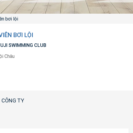
ên bơi lội
IÊN BƠI LỘI
UJI SWIMMING CLUB
ội Châu
 CÔNG TY