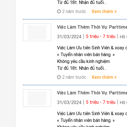
Từ đủ 18t. Nhận đủ tuổi
Được đăng kí lịch linh hoạt
2 năm trước
Xem thêm
Ham học hỏi, chăm chỉ làm việc
Nghiêm túc tìm việc
Việc Làm Thêm Thời Vụ: Parttime
Có chí cầu tiến, mong muốn phát tr
Thời gian:
5 triệu - 7 triệu
31/03/2024
Hồ 
Ca sáng: 7h30 ~ 11h30
Việc Làm Ưu tiên Sinh Viên & xoay 
Ca chiều: 13h ~ 17h
« Tuyển nhân viên bán hàng. »
Lương:
Không yêu cầu kinh nghiệm
Parttime: 4 triệu/ tháng
Từ đủ 18t. Nhận đủ tuổi
Fulltime: 8 triệu/ tháng
Được đăng kí lịch linh hoạt
Không phí. Không đồng phục. Không
2 năm trước
Xem thêm
Ham học hỏi, chăm chỉ làm việc
Ai nghiêm túc ib zalo hoặc liên hệ:
Nghiêm túc tìm việc
*********hoặc *********chị Vĩ Hạ
Có chí cầu tiến, mong muốn phát tr
Đăng kí ngay để được ưu tiên sắp x
Thời gian:
5 triệu - 7 triệu
31/03/2024
Hồ 
Ca sáng: 7h30 ~ 11h30
Việc Làm Ưu tiên Sinh Viên & xoay 
Ca chiều: 13h ~ 17h
« Tuyển nhân viên bán hàng. »
Lương: