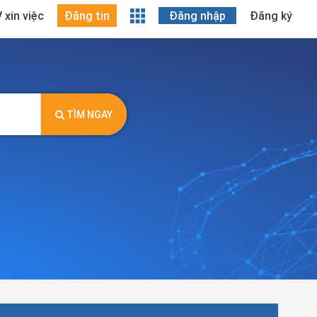
 xin việc
Đăng tin
Đăng nhập
Đăng ký
TÌM NGAY