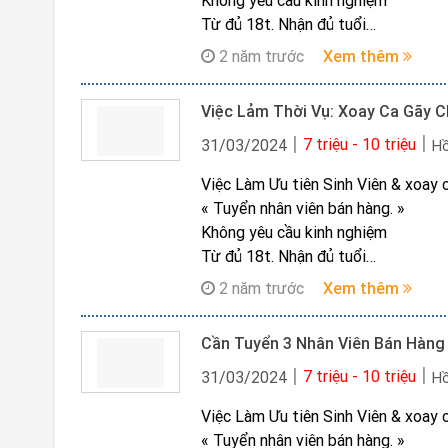
Không yêu cầu kinh nghiệm
Parttime: 4 triệu/ tháng
Từ đủ 18t. Nhận đủ tuổi
Fulltime: 8 triệu/ tháng
Được đăng kí lịch linh hoạt
Không phí. Không đồng phục. Không
2 năm trước
Xem thêm
Ham học hỏi, chăm chỉ làm việc
Ai nghiêm túc ib zalo hoặc liên hệ:
Nghiêm túc tìm việc
*********hoặc *********chị Vĩ Hạ
Việc Lảm Thời Vụ: Xoay Ca Gãy C
Có chí cầu tiến, mong muốn phát tr
Đăng kí ngay để được ưu tiên sắp x
Thời gian:
7 triệu - 10 triệu
31/03/2024
Hồ
Ca sáng: 7h30 ~ 11h30
Việc Làm Ưu tiên Sinh Viên & xoay 
Ca chiều: 13h ~ 17h
« Tuyển nhân viên bán hàng. »
Lương:
Không yêu cầu kinh nghiệm
Parttime: 4 triệu/ tháng
Từ đủ 18t. Nhận đủ tuổi
Fulltime: 8 triệu/ tháng
Được đăng kí lịch linh hoạt
Không phí. Không đồng phục. Không
2 năm trước
Xem thêm
Ham học hỏi, chăm chỉ làm việc
Ai nghiêm túc ib zalo hoặc liên hệ:
Nghiêm túc tìm việc
*********hoặc *********chị Vĩ Hạ
Cần Tuyển 3 Nhân Viên Bán Hàng -
Có chí cầu tiến, mong muốn phát tr
Đăng kí ngay để được ưu tiên sắp x
Thời gian:
7 triệu - 10 triệu
31/03/2024
Hồ
Ca sáng: 7h30 ~ 11h30
Việc Làm Ưu tiên Sinh Viên & xoay 
Ca chiều: 13h ~ 17h
« Tuyển nhân viên bán hàng. »