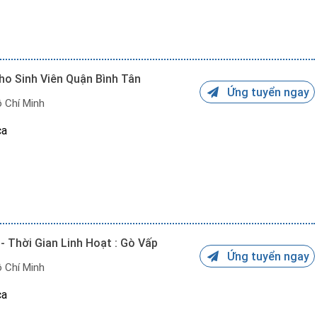
 giữ chỗ.
ho Sinh Viên Quận Bình Tân
iển
ếp ca làm phù hợp.
Ứng tuyển ngay
 Chí Minh
ca
 giữ chỗ.
 Thời Gian Linh Hoạt : Gò Vấp
iển
ếp ca làm phù hợp.
Ứng tuyển ngay
 Chí Minh
ca