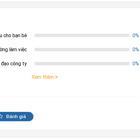
ệu cho bạn bè
0%
ường làm việc
0%
h đạo công ty
0%
Xem thêm
Đánh giá