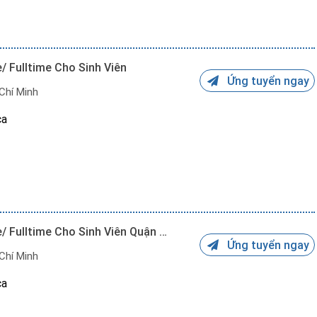
/ Fulltime Cho Sinh Viên
iển
Ứng tuyển ngay
Chí Minh
ca
 giữ chỗ.
Việc Làm Thêm Thời Vụ: Parttime/ Fulltime Cho Sinh Viên Quận 12
iển
ếp ca làm phù hợp.
Ứng tuyển ngay
Chí Minh
ca