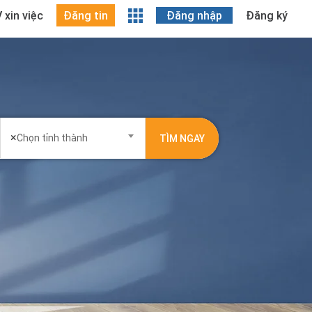
 xin việc
Đăng tin
Đăng nhập
Đăng ký
×
Chọn tỉnh thành
TÌM NGAY