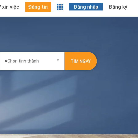
 xin việc
Đăng tin
Đăng nhập
Đăng ký
×
Chọn tỉnh thành
TÌM NGAY