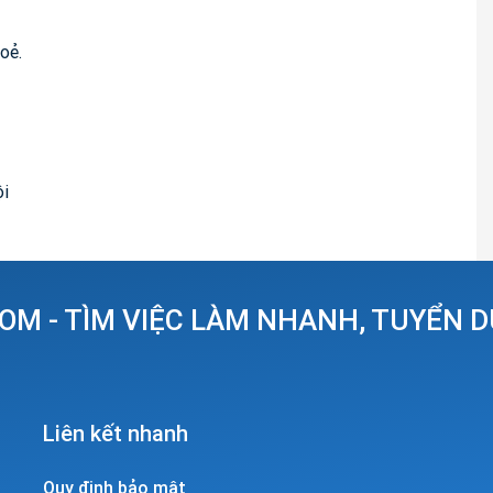
oẻ.
ội
OM - TÌM VIỆC LÀM NHANH, TUYỂN 
Liên kết nhanh
Quy định bảo mật