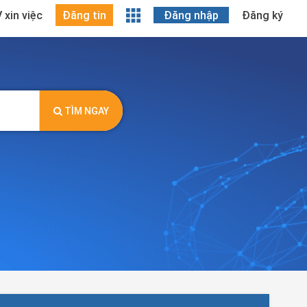
 xin việc
Đăng tin
Đăng nhập
Đăng ký
TÌM NGAY