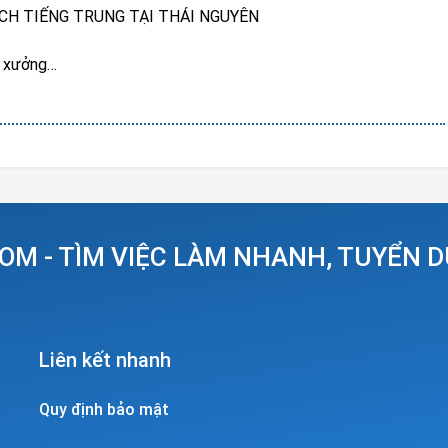
CH TIẾNG TRUNG TẠI THÁI NGUYÊN
à xưởng
n
g, chưa có kinh nghiệm sẽ được đào tạo
 có thể ng
 năng lực ) + phụ cấp
OM - TÌM VIỆC LÀM NHANH, TUYỂN 
Liên kết nhanh
Quy định bảo mật