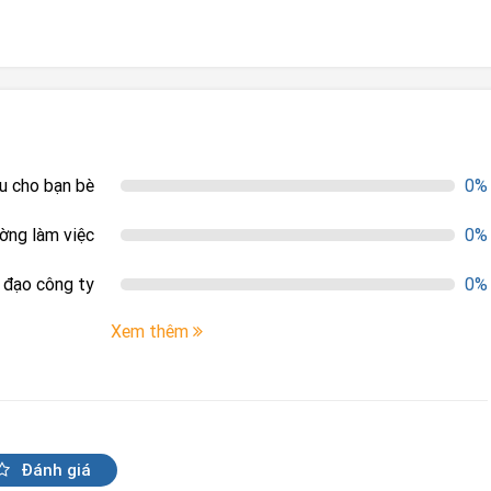
ệu cho bạn bè
0%
ường làm việc
0%
h đạo công ty
0%
Xem thêm
Đánh giá