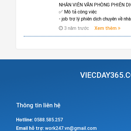
NHÂN VIÊN VĂN PHÒNG PHIÊN DỊ
✅ Mô tả công việc
- job trợ lý phiên dịch chuyên về nh
- Phiên dịch cuộc họp các phòng ba
3 năm trước
Xem thêm
✅ Yêu cầu
- Ưu tiên nữ độ tuổi 18- 26
- Chấp nhận sinh viên mới ra trườn
- Tiếng Trung thành thạo 4 kĩ năng,
✅ Thu nhập: > 10tr (thỏa thuận theo
✅ Thời gian làm việc:
VIECDAY365.C
- 8h – 17h
- Nghỉ chủ nhật
???? Trang: *********
Thông tin liên hệ
Hotline:
0588.585.257
Email hỗ trợ:
work247.vn@gmail.com