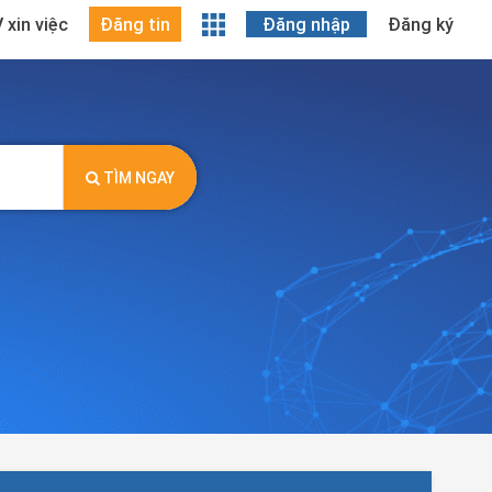
 xin việc
Đăng tin
Đăng nhập
Đăng ký
TÌM NGAY