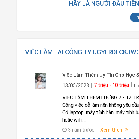
HÃY LÀ NGƯỜI ĐẦU TIÊ
VIỆC LÀM TẠI CÔNG TY UGYFRDECKJW
7 triệu - 10 triệu
13/05/2023
Lo
VIỆC LÀM THÊM LƯƠNG 7 - 12 TR
Công việc dễ làm nên không yêu cầu 
Có laptop, máy tính bàn, máy tính 
hoặc wifi.
Vị trí 1 – Nhân Viên Đăng Tin, Chia 
3 năm trước
Xem thêm
thông tin sản phẩm của công ty như t