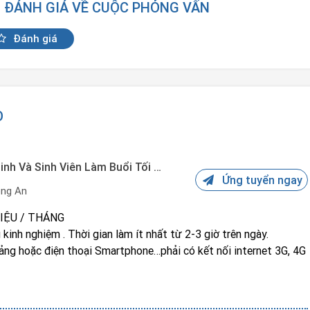
N ĐÁNH GIÁ VỀ CUỘC PHỎNG VẤN
Đánh giá
O
Việc Làm Thêm Uy Tín Cho Học Sinh Và Sinh Viên Làm Buổi Tối Lương 9 Triệu Tháng
Ứng tuyển ngay
ng An
IỆU / THÁNG
kinh nghiệm . Thời gian làm ít nhất từ 2-3 giờ trên ngày.
bảng hoặc điện thoại Smartphone…phải có kết nối internet 3G, 4G
Sẻ Tin Quảng Cáo: chỉ việc đăng tin, chia Sẻ lại các hình ảnh và
hời trang, mỹ phẩm, điện tử, du lịch,....lên diễn đàn, nhóm hội và