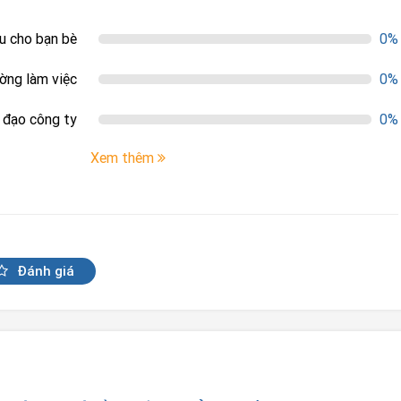
ệu cho bạn bè
0%
ường làm việc
0%
h đạo công ty
0%
Xem thêm
Đánh giá