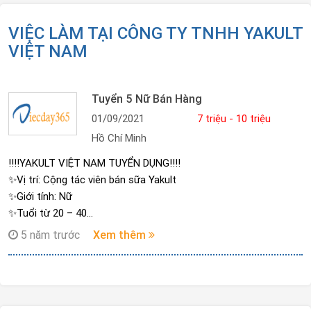
VIỆC LÀM TẠI CÔNG TY TNHH YAKULT
VIỆT NAM
Tuyển 5 Nữ Bán Hàng
01/09/2021
7 triệu - 10 triệu
Hồ Chí Minh
‼️‼️YAKULT VIỆT NAM TUYỂN DỤNG‼️‼️
✨Vị trí: Cộng tác viên bán sữa Yakult
✨Giới tính: Nữ
✨Tuổi từ 20 – 40
✨Thu nhập: ???? 10,000,000 trở lên ????
5 năm trước
Xem thêm
✨Địa đểm làm việc: 83 đường số 26 KDC Bình Phú, P.10, Q.6
✨Thời gian làm việc:
Sáng : 08h00 – 11h30
Chiều : 13h30 – 17h00