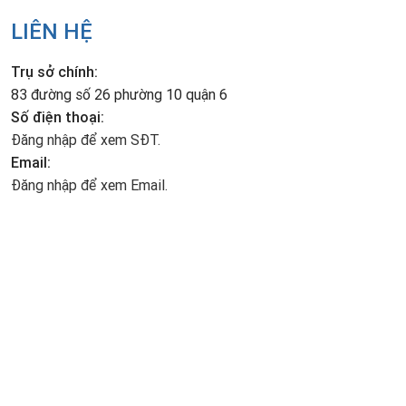
--------------------------------------------------------------
???? Kỹ năng: Sẽ được công ty huấn luyện; Có nhân viên hướng
LIÊN HỆ
dẫn
???? Bằng cấp: Không yêu cầu
Trụ sở chính:
???? Kinh nghiệm: Không yêu cầu
83 đường số 26 phường 10 quận 6
???? Hình thức làm việc:
Số điện thoại:
Giao sản phẩm đến tận nhà cho khách hàng trong khu vực được
Đăng nhập để xem SĐT.
phân công
Email:
❤ Yêu cầu hồ sơ: Hồ sơ cơ bản + CMND
Đăng nhập để xem Email.