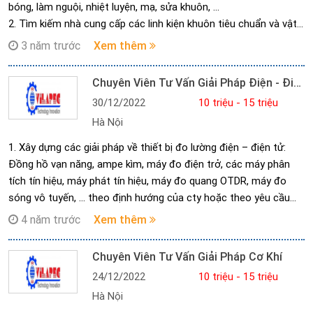
bóng, làm nguội, nhiệt luyện, mạ, sửa khuôn, …
2. Tìm kiếm nhà cung cấp các linh kiện khuôn tiêu chuẩn và vật
tư phục vụ gia công, chế tạo khuôn mẫu.
3 năm trước
Xem thêm
3. Tham gia xây dựng quy trình về sản xuất khuôn mẫu.
4. Tham gia theo dõi, giám sát và đánh giá về thiết bị, sản phẩm
Chuyên Viên Tư Vấn Giải Pháp Điện - Điện Tử
khi được yêu cầu.
30/12/2022
10 triệu - 15 triệu
5. Liên tục cập nhật các công nghệ mới, tiên tiến về gia công,
Hà Nội
chế tạo khuôn mẫu.
6. Khảo sát thực tế nhu cầu khách hàng, xây dựng và tư vấn về
1. Xây dựng các giải pháp về thiết bị đo lường điện – điện tử:
công nghệ sản xuất và sửa chữa khuôn mẫu, lên phương án vật
Đồng hồ vạn năng, ampe kìm, máy đo điện trở, các máy phân
tư cung cấp và tư vấn cách sử dụng hiệu quả, lựa chọn thiết bị,
tích tín hiệu, máy phát tín hiệu, máy đo quang OTDR, máy đo
công nghệ, vật tư thay thế theo nhu cầu.
sóng vô tuyến, … theo định hướng của cty hoặc theo yêu cầu
của khách hàng.
4 năm trước
Xem thêm
2. Khảo sát nhu cầu khách hàng, xây dựng và tư vấn cấu hình
dụng cụ/thiết bị phù hợp, cách sử dụng hiệu quả.
Chuyên Viên Tư Vấn Giải Pháp Cơ Khí
3. Đã làm việc với các loại dụng cụ/thiết bị đo kiểm điện - điện
24/12/2022
10 triệu - 15 triệu
tử.
Hà Nội
4. Triển khai lắp đặt, đào tạo và chuyển giao công nghệ, bảo