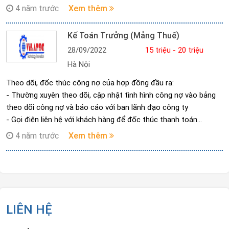
lượng sản phẩm để điều chỉnh nếu cần.
4 năm trước
Xem thêm
3. Xây dựng các quy trình công nghệ sản xuất sản phẩm.
4. Xây dựng môi trường thiết kế, quản trị dữ liệu thiết kế theo
Kế Toán Trưởng (mảng Thuế)
giải pháp PDM.
28/09/2022
15 triệu - 20 triệu
5. Tham gia lắp đặt, chuyển giao công nghệ về thiết bị (các loại
Hà Nội
máy CNC như phay
Theo dõi, đốc thúc công nợ của hợp đồng đầu ra:
- Thường xuyên theo dõi, cập nhật tình hình công nợ vào bảng
theo dõi công nợ và báo cáo với ban lãnh đạo công ty
- Gọi điện liên hệ với khách hàng để đốc thúc thanh toán
Kế toán thuế
4 năm trước
Xem thêm
- Đầu năm tiến hành làm báo cáo thầu gửi cho BP dự án, lập
báo cáo ngân hàng gửi cho ngân hàng.
- Hạch toán các nghiệp vụ kinh tế phát sinh vào phần mềm kế
toán thuế Hóa đơn đầu vào ,ra ,sổ phụ ngân hàng , bảo hiểm
lương ……
LIÊN HỆ