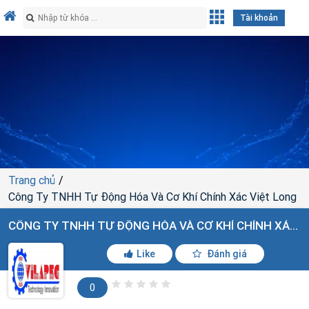
Tài khoản
Trang chủ
Công Ty TNHH Tự Động Hóa Và Cơ Khí Chính Xác Việt Long
CÔNG TY TNHH TỰ ĐỘNG HÓA VÀ CƠ KHÍ CHÍNH XÁC VIỆT LONG
Like
Đánh giá
0