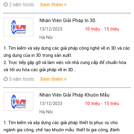
2. Tư vấn Công nghệ nhiệt luyện đáp ứng yêu cầu kỹ thuật.
2 năm trước
Xem thêm
3. Tư vấn dao cụ phục vụ gia công cắt gọt.
4. Kết hợp với bộ phận mua hàng làm việc với nhà cung cấp khi
Nhân Viên Giải Pháp In 3D
đặt hàng.
13/12/2023
10 triệu - 15 triệu
5. Thực hiện các công việc khác theo sự chỉ đạo của Ban Giám
Hà Nội
đốc.
1. Tìm kiếm và xây dựng các giải pháp công nghệ về in 3D và các
ứng dụng của in 3D trong sản xuất.
2. Trực tiếp gặp gỡ và làm việc với nhà cung cấp để chuẩn hóa
và tối ưu hóa các giải pháp về in 3D.
3. Triển khai lắp đặt và chuyển giao công nghệ các thiết bị in 3D.
3 năm trước
Xem thêm
4. Nghiên cứu và xây dựng các giải pháp bổ trợ cho in 3D như
scan 3D, thiết kế ngược, …
Nhân Viên Giải Pháp Khuôn Mẫu
5. Liên tục cập nhật các công nghệ mới, tiên tiến về in 3D, các
13/12/2023
10 triệu - 15 triệu
ứng dụng của in 3D và các công nghệ bổ trợ khác.
Hà Nội
6. Khảo sát nhu cầu khách hàng, xây dựng và tư vấn cấu hình
dụng cụ/thiết bị phù hợp, cách sử dụng hiệu quả.
1. Tìm kiếm và xây dựng các giải pháp thiết bị phục vụ cho
ngành gia công, chế tạo khuôn mẫu: thiết bị gia công, đánh