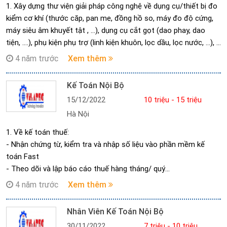
hành, sửa chữa các dụng cụ/thiết bị đo mà công ty cung cấp
1. Xây dựng thư viện giải pháp công nghệ về dụng cụ/thiết bị đo
cho khách hàng.
kiểm cơ khí (thước căp, pan me, đồng hồ so, máy đo độ cứng,
máy siêu âm khuyết tật , …), dụng cụ cắt gọt (dao phay, dao
tiện, ….), phụ kiện phụ trợ (linh kiện khuôn, lọc dầu, lọc nước, …), …
trong các lĩnh vực sản xuất công nghiệp, gia công cơ khí cắt
4 năm trước
Xem thêm
gọt, … theo định hướng của công ty.
Lưu ý: các giải pháp công nghệ xây dựng chủ yếu là của các
Kế Toán Nội Bộ
hãng nước ngoài và chưa có đại diện ở Việt Nam.
15/12/2022
10 triệu - 15 triệu
2. Khảo sát nhu cầu, tư vấn và xây dựng giải pháp kỹ thuật về
Hà Nội
dụng cụ/thiết bị đo kiểm cơ khí, dụng cụ cắt gọt, … theo nhu cầu
của khách hàng.
1. Về kế toán thuế:
3. Hiểu biết chuyên sâu về dụng cụ cắt, dụng cụ đo, gá kẹp trong
- Nhận chứng từ, kiểm tra và nhập số liệu vào phần mềm kế
ngành cơ khí chế tạo: Phay, tiện, mài, cắt dây, chấn – đột, QC, …
toán Fast
4. Lắp đặt, đào tạo và chuyển giao công nghệ, bảo hành, sửa
- Theo dõi và lập báo cáo thuế hàng tháng/ quý
chưa các dụng cụ, thiết bị cung cấp cho khách hàng.
- Xuất hoá đơn GTGT theo hình thức hoá đơn điện tử
4 năm trước
Xem thêm
2. Về kế toán ngân hàng:
- Thanh toán trong nước: Kiểm tra hồ sơ, chứng từ kèm theo
Nhân Viên Kế Toán Nội Bộ
bộ đề nghị thanh toán của các bộ phận, lập UNC trình ký và đi
30/11/2022
7 triệu - 10 triệu