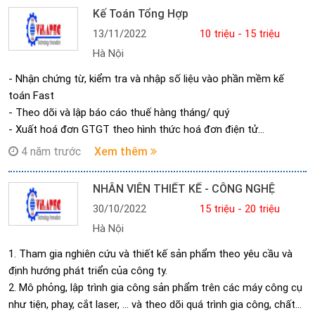
3. Chịu trách nhiệm về kỹ thuật trong quá trình demo giới thiệu
Kế Toán Tổng Hợp
sản phẩm của công ty cho khách hàng.
13/11/2022
10 triệu - 15 triệu
4. Thực hiện các công việc khác do Trưởng Bộ phận và lãnh đạo
Hà Nội
công ty giao phó.
- Nhận chứng từ, kiểm tra và nhập số liệu vào phần mềm kế
toán Fast
- Theo dõi và lập báo cáo thuế hàng tháng/ quý
- Xuất hoá đơn GTGT theo hình thức hoá đơn điện tử
- Thanh toán trong nước: Kiểm tra hồ sơ, chứng từ kèm theo
4 năm trước
Xem thêm
bộ đề nghị thanh toán của các bộ phận, lập UNC trình ký và đi
UNC.
NHÂN VIÊN THIẾT KẾ - CÔNG NGHỆ
- Thanh toán nước ngoài: Kiểm tra hợp đồng, lệnh chuyển tiền,
30/10/2022
15 triệu - 20 triệu
đề nghị mở LC, đề nghị thanh toán của các bộ phận, lập công
Hà Nội
văn mua ngoại tệ, đi thanh toán.
- Làm hồ sơ vay và theo dõi các khoản vay ngân hàng.
1. Tham gia nghiên cứu và thiết kế sản phẩm theo yêu cầu và
định hướng phát triển của công ty.
2. Mô phỏng, lập trình gia công sản phẩm trên các máy công cụ
như tiện, phay, cắt laser, … và theo dõi quá trình gia công, chất