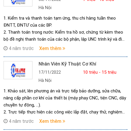
UNC, rút sec khi có yêu cầu.
Hà Nội
- Làm hồ sơ vay và theo dõi các khoản vay ngân hàng.
- Tổng hợp công nợ trong nước và hợp đồng ngoại.
1. Kiểm tra và thanh toán tạm ứng, thu chi hàng tuần theo
- Hạn mức ngân hàng: Theo dõi thời hạn Hạn mức tín dụng ngân
ĐNTT, ĐNTƯ của các BP.
hàng VCB. Nếu hết hạn, chuẩn bị Hồ sơ trình tái cấp hạn mức
2. Thanh toán trong nước: Kiểm tra hồ sơ, chứng từ kèm theo
(theo yêu cầu của ngân hàng).
bộ đề nghị thanh toán của các bộ phận, lập UNC trình ký và đi
- Lập kế hoạch thanh toán theo quy định.
UNC, rút sec khi có yêu cầu.
4 năm trước
Xem thêm
3. Về tài chính:
3. Thanh toán nước ngoài: Kiểm tra hợp đồng, lệnh chuyển tiền,
- Tổng hợp chi phí phát sinh theo từng hợp đồng.
đề nghị mở LC, đề nghị thanh toán của các bộ phận, lập công
Nhân Viên Kỹ Thuật Cơ Khí
- Tổng hợp các khoản chi tiêu trong toàn công ty.
văn mua ngoại tệ, đi thanh toán.
- Theo dõi các khoản chi phí khác.
17/11/2022
10 triệu - 15 triệu
4. Làm hồ sơ vay và theo dõi các khoản vay ngân hàng.
Hà Nội
5. Lập kế hoạch thanh toán theo quy định.
6. Tổng hợp chi phí phát sinh trong toàn Công ty
1. Khảo sát, lên phương án và trực tiếp bảo dưỡng, sửa chữa,
nâng cấp phần cơ khí của thiết bị (máy phay CNC, tiện CNC, dây
chuyền tự động, …).
2. Trực tiếp thực hiện các công việc lắp đặt, chạy thử, nghiệm
thu và chuyển giao công nghệ các thiết bị, dây chuyền công
4 năm trước
Xem thêm
nghệ