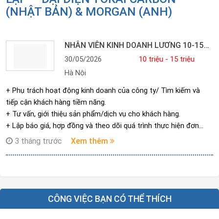
(NHẬT BẢN) & MORGAN (ANH)
NHÂN VIÊN KINH DOANH LƯƠNG 10-15TR/1 THÁNG
30/05/2026
10 triệu - 15 triệu
Hà Nội
+ Phụ trách hoạt động kinh doanh của công ty/ Tìm kiếm và
tiếp cận khách hàng tiềm năng.
+ Tư vấn, giới thiệu sản phẩm/dịch vụ cho khách hàng.
+ Lập báo giá, hợp đồng và theo dõi quá trình thực hiện đơn
hàng.
3 tháng trước
Xem thêm
+ Hỗ trợ thủ tục giao hàng, xuất kho khi cần.
+ Theo dõi công nợ và thu hồi công nợ khách hàng do mình phụ
trách.
+ Chăm sóc khách hàng hiện tại, giải đáp thắc mắc và duy trì
mối quan hệ.
CÔNG VIỆC BẠN CÓ THỂ THÍCH
+ Báo cáo doanh số, tình hình khách hàng cho cấp quản lý.