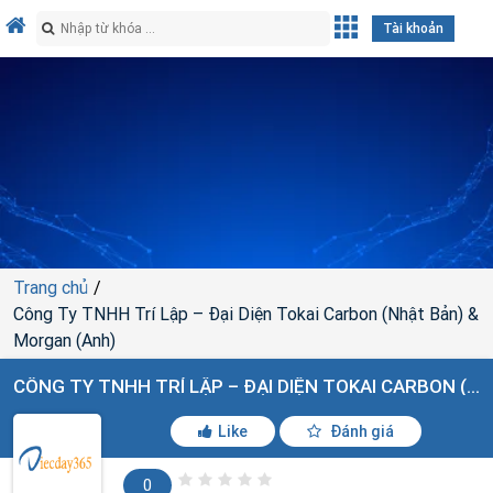
Tài khoản
Trang chủ
Công Ty TNHH Trí Lập – Đại Diện Tokai Carbon (Nhật Bản) &
Morgan (Anh)
CÔNG TY TNHH TRÍ LẬP – ĐẠI DIỆN TOKAI CARBON (NHẬT BẢN) & MORGAN (ANH)
Like
Đánh giá
0