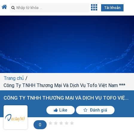
Tài khoản
Trang chủ
Công Ty TNHH Thương Mại Và Dịch Vụ Tofo Việt Nam ***
CÔNG TY TNHH THƯƠNG MẠI VÀ DỊCH VỤ TOFO VIỆT NAM ***
Like
Đánh giá
0