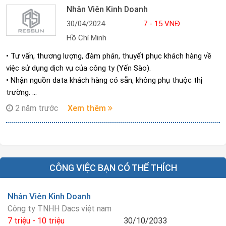
Nhân Viên Kinh Doanh
30/04/2024
7 - 15 VNĐ
Hồ Chí Minh
• Tư vấn, thương lượng, đàm phán, thuyết phục khách hàng về
việc sử dụng dịch vụ của công ty (Yến Sào).
• Nhận nguồn data khách hàng có sẵn, không phụ thuộc thị
trường.
• Trực tổng đài hỗ trợ đơn đặt hàng.
2 năm trước
Xem thêm
• Chốt đơn, quản lý tình trạng hàng.
• Tham gia triển khai kế hoạch bán hàng đa kênh, quản lý cũng
như báo cáo doanh số bán hàng định kỳ
CÔNG VIỆC BẠN CÓ THỂ THÍCH
Nhân Viên Kinh Doanh
Công ty TNHH Dacs việt nam
7 triệu - 10 triệu
30/10/2033