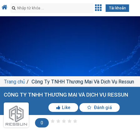
Tài khoản
Trang chủ
Công Ty TNHH Thương Mại Và Dịch Vụ Ressun
CÔNG TY TNHH THƯƠNG MẠI VÀ DỊCH VỤ RESSUN
Like
Đánh giá
0