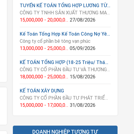
TUYỂN KẾ TOÁN TỔNG HỢP LƯƠNG TỪ 15-20 TRIỆU
CÔNG TY TNHH SẢN XUẤT THƯƠNG MẠI DỊCH VỤ NHỰA KIM NGUYÊN
15,000,000 - 20,000,000 VNĐ
27/08/2026
Kế Toán Tổng Hợp Kế Toán Công Nợ Yêu Cầu Kinh Nghiệm 3 Năm Ở Vạn Phúc Hà Đông
Công ty cổ phần bê tông vạn phúc
13,000,000 - 25,000,000 VNĐ
05/09/2026
KẾ TOÁN TỔNG HỢP (18-25 Triệu/ Tháng)
CÔNG TY CỔ PHẦN ĐẦU TƯ VÀ THƯƠNG MẠI THẾ NAM
18,000,000 - 25,000,000 VNĐ
15/08/2026
KẾ TOÁN XÂY DỰNG
CÔNG TY CỔ PHẦN ĐẦU TƯ PHÁT TRIỂN AN PHÚC VINH
15,000,000 - 17,000,000 VNĐ
31/08/2026
DOANH NGHIỆP TƯƠNG TỰ