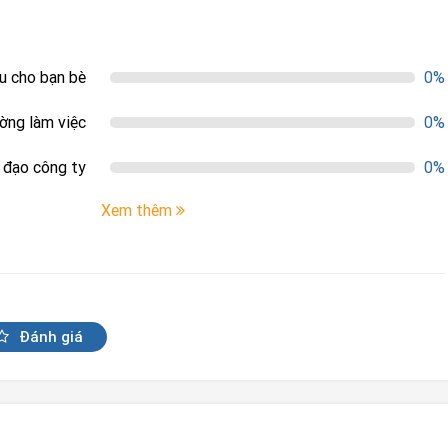
ệu cho bạn bè
0%
ường làm việc
0%
h đạo công ty
0%
Xem thêm
Đánh giá