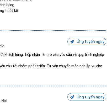
hách hàng.
ng thiết kế.
Ứng tuyển ngay
Nội
ới khách hàng, tiếp nhận, làm rõ các yêu cầu và quy trình nghiệp
 yêu cầu tới nhóm phát triển. Tư vấn chuyên môn nghiệp vụ cho
ụng sản phẩm.
nh doanh, quản lý dự án (được chuyển đổi công việc theo nguyện
g quá trình làm việc).
Ứng tuyển ngay
 Nội