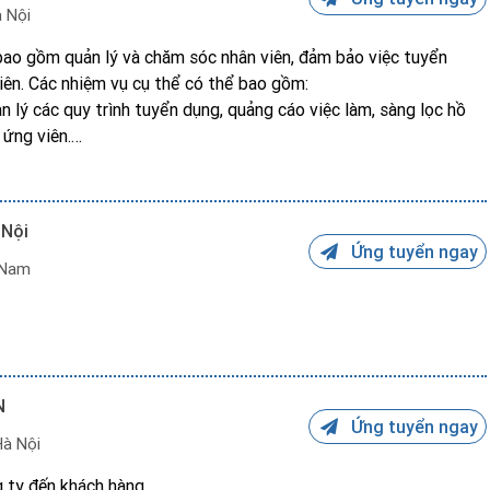
 Nội
bao gồm quản lý và chăm sóc nhân viên, đảm bảo việc tuyển
iên. Các nhiệm vụ cụ thể có thể bao gồm:
n lý các quy trình tuyển dụng, quảng cáo việc làm, sàng lọc hồ
 ứng viên.
ối hợp với Ban Lãnh đạo thực hiện kế hoạch đào tạo và phát
c và chương trình đào tạo, quản lý quá trình đánh giá hiệu quả
 Nội
eo dõi, tính toán và thanh toán lương cho nhân viên, quản lý các
Ứng tuyển ngay
n viên.
 Nam
 việc: Theo dõi và đánh giá hiệu suất làm việc của nhân viên, đề
thăng tiến công việc.
nhân viên: Điều phối các quy trình xử lý khiếu nại của nhân viên,
và các vấn đề liên quan đến lao động.
Đề xuất và phát triển các chính sách và quy định nhân sự, đảm
N
 và các quy định của công ty.
Ứng tuyển ngay
Hà Nội
g ty đến khách hàng.