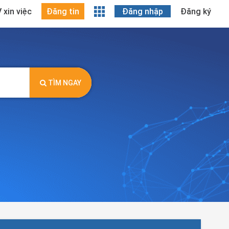
 xin việc
Đăng tin
Đăng nhập
Đăng ký
TÌM NGAY