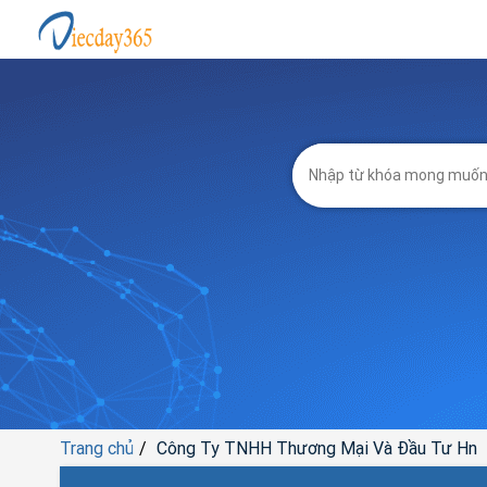
Trang chủ
Công Ty TNHH Thương Mại Và Đầu Tư Hn