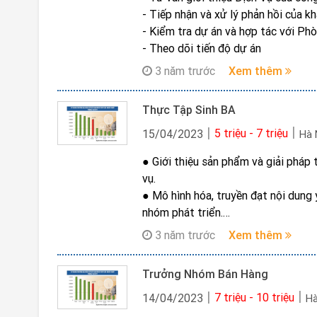
- Tiếp nhận và xử lý phản hồi của k
- Kiểm tra dự án và hợp tác với Phò
- Theo dõi tiến độ dự án
3 năm trước
Xem thêm
Thực Tập Sinh BA
5 triệu - 7 triệu
15/04/2023
Hà 
● Giới thiệu sản phẩm và giải pháp t
vụ.
● Mô hình hóa, truyền đạt nội dung
nhóm phát triển.
● Kiểm thử, đào tạo và hỗ trợ sử d
3 năm trước
Xem thêm
● Tùy biến phát triển phần mềm, ki
vọng và năng lực từng các nhân tron
Trưởng Nhóm Bán Hàng
7 triệu - 10 triệu
14/04/2023
Hà