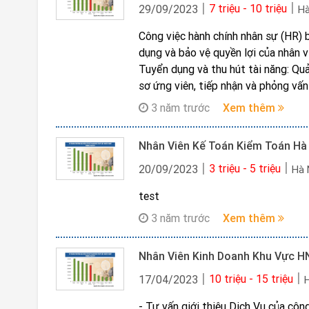
7 triệu - 10 triệu
29/09/2023
Hà
Công việc hành chính nhân sự (HR) 
dụng và bảo vệ quyền lợi của nhân v
Tuyển dụng và thu hút tài năng: Quả
sơ ứng viên, tiếp nhận và phỏng vấn
Đào tạo và phát triển nhân viên: Ph
3 năm trước
Xem thêm
triển nhân viên, tổ chức các khóa họ
đào tạo.
Nhân Viên Kế Toán Kiểm Toán Hà
Quản lý lương và chế độ phúc lợi: Th
chế độ bảo hiểm và phúc lợi cho nhâ
3 triệu - 5 triệu
20/09/2023
Hà
Quản lý hiệu suất và thăng tiến công
test
xuất các hoạt động và chương trình 
Giải quyết các vấn đề liên quan đến 
3 năm trước
Xem thêm
giải quyết các tranh chấp về lương 
Phát triển chính sách và quy định: 
Nhân Viên Kinh Doanh Khu Vực H
bảo tuân thủ các quy định pháp luật
10 triệu - 15 triệu
17/04/2023
- Tư vấn giới thiệu Dịch Vụ của côn