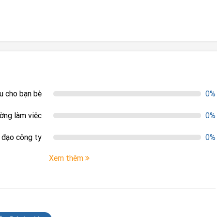
ệu cho bạn bè
0%
ường làm việc
0%
h đạo công ty
0%
Xem thêm