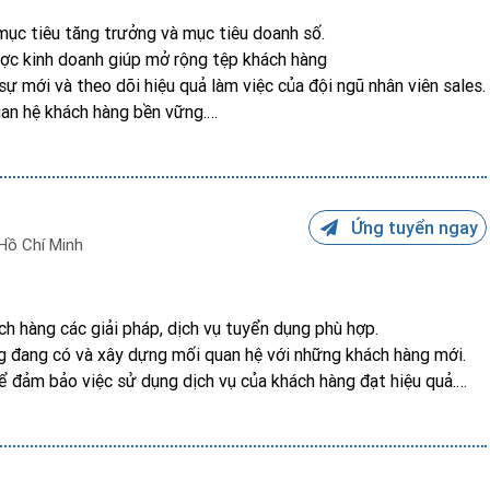
 mục tiêu tăng trưởng và mục tiêu doanh số.
lược kinh doanh giúp mở rộng tệp khách hàng
sự mới và theo dõi hiệu quả làm việc của đội ngũ nhân viên sales.
uan hệ khách hàng bền vững.
 lên kế hoạch đến khi chốt sales.
án hàng.
o tình hình thị trường cho Ban Giám đốc.
 biến động thị trường; cập nhật các tình hình của đối thủ và các
Ứng tuyển ngay
Hồ Chí Minh
h doanh.
ách hàng các giải pháp, dịch vụ tuyển dụng phù hợp.
ng đang có và xây dựng mối quan hệ với những khách hàng mới.
để đảm bảo việc sử dụng dịch vụ của khách hàng đạt hiệu quả.
 sự phân công của Trưởng bộ phận.