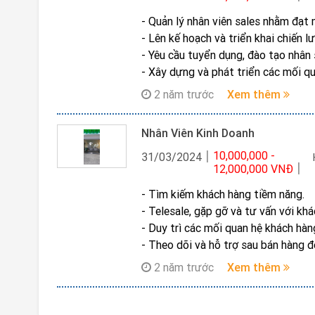
- Quản lý nhân viên sales nhằm đạt
- Lên kế hoạch và triển khai chiến 
- Yêu cầu tuyển dụng, đào tạo nhân 
- Xây dựng và phát triển các mối q
- Xây dựng tối ưu quy trình từ bước
2 năm trước
Xem thêm
- Xây dựng & cải thiện chính sách b
- Báo cáo kết quả kinh doanh; dự bá
Nhân Viên Kinh Doanh
- Xác định các thị trường tiềm năng;
10,000,000 -
sản phẩm/dịch vụ mới.
31/03/2024
12,000,000 VNĐ
- Báo cáo định kỳ cho Giám đốc kin
- Tìm kiếm khách hàng tiềm năng.
- Telesale, gặp gỡ và tư vấn với kh
- Duy trì các mối quan hệ khách hà
- Theo dõi và hỗ trợ sau bán hàng 
- Thực hiện các nhiệm vụ khác theo
2 năm trước
Xem thêm