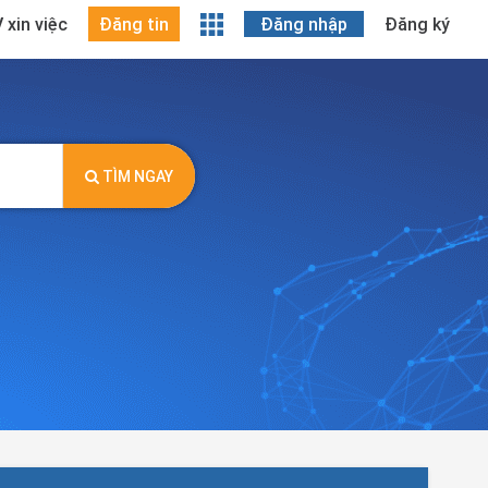
 xin việc
Đăng tin
Đăng nhập
Đăng ký
TÌM NGAY