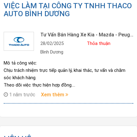
VIỆC LÀM TẠI CÔNG TY TNHH THACO
AUTO BÌNH DƯƠNG
Tư Vấn Bán Hàng Xe Kia - Mazda - Peugeot - BMW - MINI - BMW Motorrad
28/02/2025
Thỏa thuận
Bình Dương
Mô tả công việc:
Chịu trách nhiệm trực tiếp quản lý, khai thác, tư vấn và chăm
sóc khách hàng.
Theo dõi việc thực hiện hợp đồng.
Nắm bắt được kiến thức sản phẩm các dòng xe của thương
1 năm trước
Xem thêm
hiệu phụ trách bán.
Hiểu và thực hiện đúng, đầy đủ các quy trình liên quan đến quá
trình bán hàng.
Nắm bắt và thực hành tốt các kỹ năng bán hàng và chăm sóc
khách hàng theo các tiêu chuẩn của công ty.
Hiểu rõ và tuân thủ văn hóa, các nội quy/quy định của công ty.