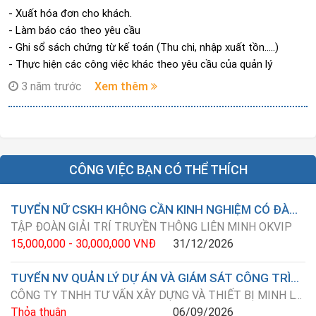
- Xuất hóa đơn cho khách.
- Làm báo cáo theo yêu cầu
- Ghi sổ sách chứng từ kế toán (Thu chi, nhập xuất tồn…..)
- Thực hiện các công việc khác theo yêu cầu của quản lý
3 năm trước
Xem thêm
CÔNG VIỆC BẠN CÓ THỂ THÍCH
TUYỂN NỮ CSKH KHÔNG CẦN KINH NGHIỆM CÓ ĐÀO TẠO ( LÀM ONLINE TẠI NHÀ )
TẬP ĐOÀN GIẢI TRÍ TRUYỀN THÔNG LIÊN MINH OKVIP
15,000,000 - 30,000,000 VNĐ
31/12/2026
TUYỂN NV QUẢN LÝ DỰ ÁN VÀ GIÁM SÁT CÔNG TRÌNH
CÔNG TY TNHH TƯ VẤN XÂY DỰNG VÀ THIẾT BỊ MINH LONG
Thỏa thuận
06/09/2026