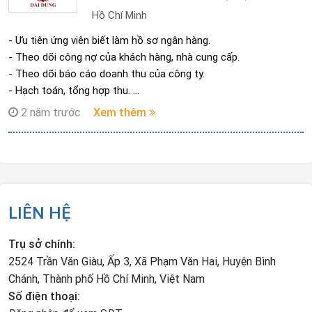
Hồ Chí Minh
- Ưu tiên ứng viên biết làm hồ sơ ngân hàng.
- Theo dõi công nợ của khách hàng, nhà cung cấp.
- Theo dõi báo cáo doanh thu của công ty.
- Hạch toán, tổng hợp thu.
- Chi phát sinh lên phần mềm kế toán.(Misa)
2 năm trước
Xem thêm
- Làm các báo cáo theo yêu cầu.
- Biết quyết toán thuế.
- Chi tiết công việc sẽ được trao đổi trong quá trình phỏng vấn.
LIÊN HỆ
Trụ sở chính:
2524 Trần Văn Giàu, Ấp 3, Xã Phạm Văn Hai, Huyện Bình
Chánh, Thành phố Hồ Chí Minh, Việt Nam
Số điện thoại: