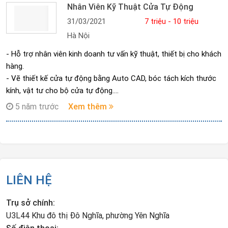
Nhân Viên Kỹ Thuật Cửa Tự Động
31/03/2021
7 triệu - 10 triệu
Hà Nội
- Hỗ trợ nhân viên kinh doanh tư vấn kỹ thuật, thiết bị cho khách
hàng.
- Vẽ thiết kế cửa tự động bằng Auto CAD, bóc tách kích thước
kính, vật tư cho bộ cửa tự động.
- Hướng dẫn, đào tạo khách hàng đại lý lắp đặt cửa tự động.
5 năm trước
Xem thêm
- Hỗ trợ khách hàng về kỹ thuật lắp đặt và cài đặt cửa tự động,
có thể đi công tác ngắn ngày để hỗ trợ khách hàng tại công
trình( nếu cần).
- Làm các công việc khác theo bàn giao công việc của người
phụ trách.
(Các công việc chi tiết, chuyên môn sẽ được trao đổi cụ thể khi
LIÊN HỆ
phỏng vấn và được đào tạo nghề sau khi được tuyển dụng)
Trụ sở chính:
U3L44 Khu đô thị Đô Nghĩa, phường Yên Nghĩa