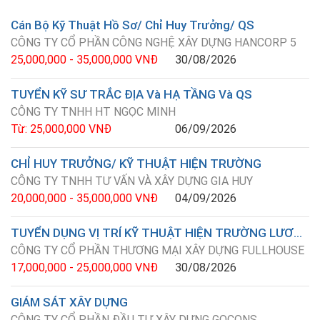
Cán Bộ Kỹ Thuật Hồ Sơ/ Chỉ Huy Trưởng/ QS
CÔNG TY CỔ PHẦN CÔNG NGHỆ XÂY DỰNG HANCORP 5
25,000,000 - 35,000,000 VNĐ
30/08/2026
TUYỂN KỸ SƯ TRẮC ĐỊA Và HẠ TẦNG Và QS
CÔNG TY TNHH HT NGỌC MINH
Từ: 25,000,000 VNĐ
06/09/2026
CHỈ HUY TRƯỞNG/ KỸ THUẬT HIỆN TRƯỜNG
CÔNG TY TNHH TƯ VẤN VÀ XÂY DỰNG GIA HUY
20,000,000 - 35,000,000 VNĐ
04/09/2026
TUYỂN DỤNG VỊ TRÍ KỸ THUẬT HIỆN TRƯỜNG LƯƠNG TỪ 17-25 TRIỆU
CÔNG TY CỔ PHẦN THƯƠNG MẠI XÂY DỰNG FULLHOUSE
17,000,000 - 25,000,000 VNĐ
30/08/2026
GIÁM SÁT XÂY DỰNG
CÔNG TY CỔ PHẦN ĐẦU TƯ XÂY DỰNG GOCONS