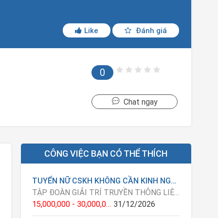
Like
Đánh giá
0
Chat ngay
CÔNG VIỆC BẠN CÓ THỂ THÍCH
TUYỂN NỮ CSKH KHÔNG CẦN KINH NGHIỆM CÓ ĐÀO TẠO ( LÀM ONLINE TẠI NHÀ )
TẬP ĐOÀN GIẢI TRÍ TRUYỀN THÔNG LIÊN MINH OKVIP
15,000,000 - 30,000,000 VNĐ
31/12/2026