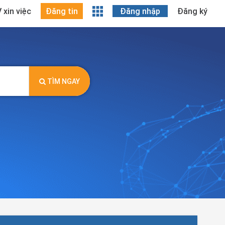
 xin việc
Đăng tin
Đăng nhập
Đăng ký
TÌM NGAY