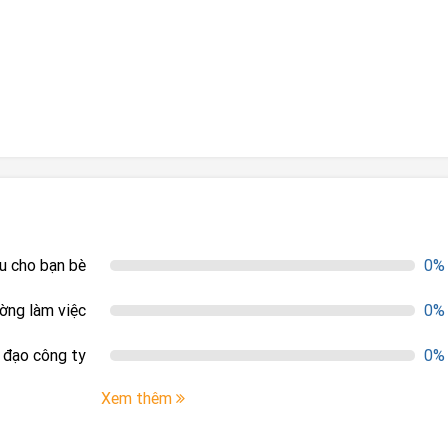
ệu cho bạn bè
0%
ường làm việc
0%
h đạo công ty
0%
Xem thêm