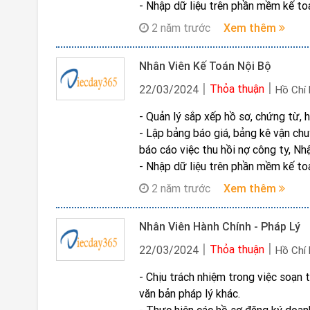
- Nhập dữ liệu trên phần mềm kế toá
- Làm việc với đối tác khi có sự cố 
2 năm trước
Xem thêm
- Lập báo cáo thu-chi; Thống kê và 
- Hạch toán các việc ghi nghiệp vụ 
Nhân Viên Kế Toán Nội Bộ
quy định về thuế và pháp luật hiện 
chính trung thực và hợp lý.
Thỏa thuận
22/03/2024
Hồ Chí
- Thực hiện các công việc chuyên 
- Quản lý sắp xếp hồ sơ, chứng từ, 
- Lập bảng báo giá, bảng kê vận chu
báo cáo việc thu hồi nợ công ty, Nh
- Nhập dữ liệu trên phần mềm kế toá
- Làm việc với đối tác khi có sự cố 
2 năm trước
Xem thêm
- Lập báo cáo thu-chi; Thống kê và 
- Kiểm toán các việc ghi nghiệp vụ 
Nhân Viên Hành Chính - Pháp Lý
quy định về thuế và pháp luật hiện 
chính trung thực và hợp lý.
Thỏa thuận
22/03/2024
Hồ Chí
- Tham gia nghiên cứu xây dựng hệ 
- Chịu trách nhiệm trong việc soạn 
kiến trong việc xây dựng Hệ thống q
văn bản pháp lý khác.
và Hệ thống công ty.