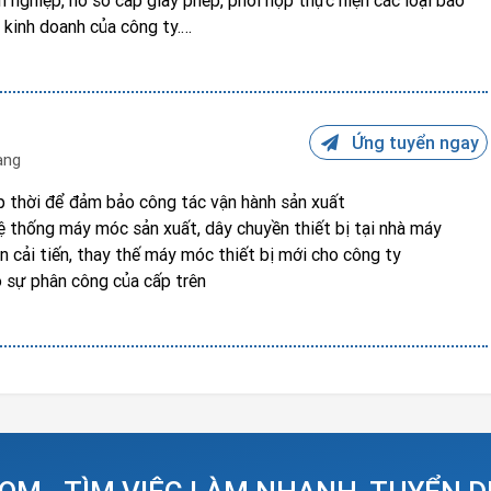
 nghiệp, hồ sơ cấp giấy phép, phối hợp thực hiện các loại báo
môn và công việc khác theo sự phân công của giám đốc.
kinh doanh của công ty.
ranh chấp, khiếu nại, xử lý kỷ luật lao động và các vấn đề pháp lý
uy trình, quy định, nội quy, quy chế,… của công ty.
 công ty trong các cuộc họp, thảo luận với đối tác, khách hàng,
Ứng tuyển ngay
uan về các vấn đề pháp lý.
ang
công.
ịp thời để đảm bảo công tác vận hành sản xuất
hệ thống máy móc sản xuất, dây chuyền thiết bị tại nhà máy
 cải tiến, thay thế máy móc thiết bị mới cho công ty
o sự phân công của cấp trên