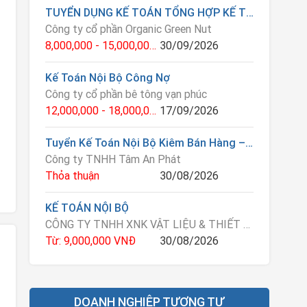
TUYỂN DỤNG KẾ TOÁN TỔNG HỢP KẾ TOÁN BÁN HÀNG
Công ty cổ phần Organic Green Nut
8,000,000 - 15,000,000 VNĐ
30/09/2026
Kế Toán Nội Bộ Công Nợ
Công ty cổ phần bê tông vạn phúc
12,000,000 - 18,000,000 VNĐ
17/09/2026
Tuyển Kế Toán Nội Bộ Kiêm Bán Hàng – Chưa Biết Việc Được Đào Tạo
Công ty TNHH Tâm An Phát
Thỏa thuận
30/08/2026
KẾ TOÁN NỘI BỘ
CÔNG TY TNHH XNK VẬT LIỆU & THIẾT BỊ TÙNG KHÁNH
Từ: 9,000,000 VNĐ
30/08/2026
DOANH NGHIỆP TƯƠNG TỰ