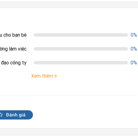
ệu cho bạn bè
0%
ường làm việc
0%
h đạo công ty
0%
Xem thêm
Đánh giá