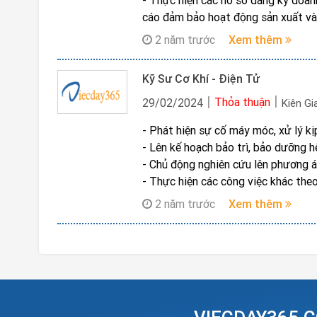
- Thực hiện các hồ sơ đăng ký doanh
- Thực hiện các công việc chuyên 
cáo đảm bảo hoạt động sản xuất và 
- Tham gia phối hợp giải quyết các t
2 năm trước
Xem thêm
khác của công ty.
- Phối hợp xây dựng và rà soát các q
Kỹ Sư Cơ Khí - Điện Tử
- Tham gia đàm phán và đại diện cho
cơ quan quản lý và tổ chức có liên q
Thỏa thuận
29/02/2024
Kiên Gi
- Các công việc khác theo sự phân 
- Phát hiện sự cố máy móc, xử lý k
- Lên kế hoạch bảo trì, bảo dưỡng 
- Chủ động nghiên cứu lên phương án
- Thực hiện các công việc khác the
2 năm trước
Xem thêm