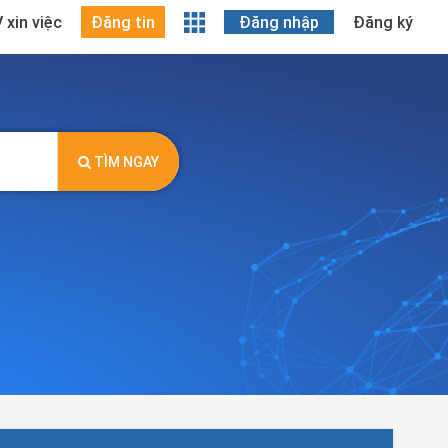
 xin việc
Đăng tin
Đăng nhập
Đăng ký
TÌM NGAY