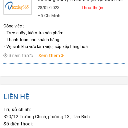
28/02/2023
Thỏa thuận
Hồ Chí Minh
Công việc :
- Trực quầy , kiểm tra sản phẩm
- Thanh toán cho khách hàng
- Vệ sinh khu vực làm việc, sắp xếp hàng hoá
- Phối hợp với kiểm tra hàng hoá mỗi khi xuất nhập hàng
3 năm trước
Xem thêm
✨Thời gian làm việc :
• Ca Sáng : 7h30-11h30
• Ca Chiều : 13h30-17h30
( Hỗ trợ xoay ca cho sinh viên )
✨Thu nhập : 26k/h
• Ca 4tiếng : Từ 3,2tr - 4tr
LIÊN HỆ
• Ca 8tiếng : Từ 6,2tr - 7tr
• Môi trường làm việc trẻ trung
Trụ sở chính:
• Hướng dẫn công việc cụ thể cho bạn mới
320/12 Trường Chinh, phường 13 , Tân Bình
Số điện thoại: