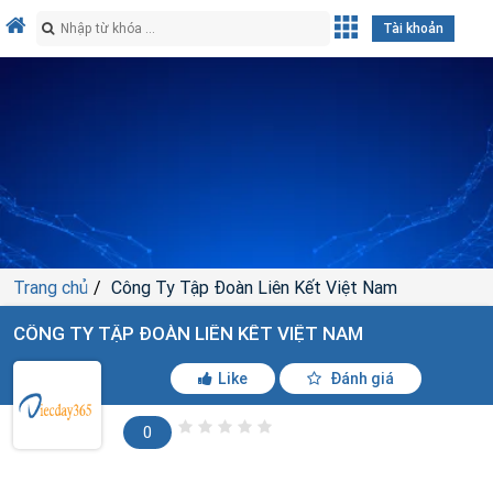
Tài khoản
Trang chủ
Công Ty Tập Đoàn Liên Kết Việt Nam
CÔNG TY TẬP ĐOÀN LIÊN KẾT VIỆT NAM
Like
Đánh giá
0