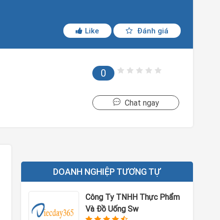
Like
Đánh giá
0
Chat ngay
DOANH NGHIỆP TƯƠNG TỰ
Công Ty TNHH Thực Phẩm
Và Đồ Uống Sw