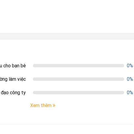
ệu cho bạn bè
0%
ường làm việc
0%
h đạo công ty
0%
Xem thêm