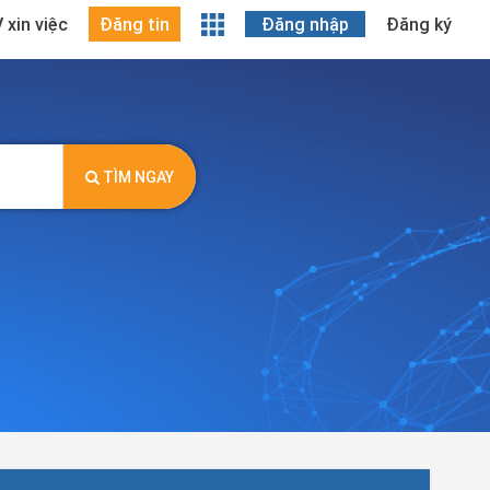
 xin việc
Đăng tin
Đăng nhập
Đăng ký
TÌM NGAY