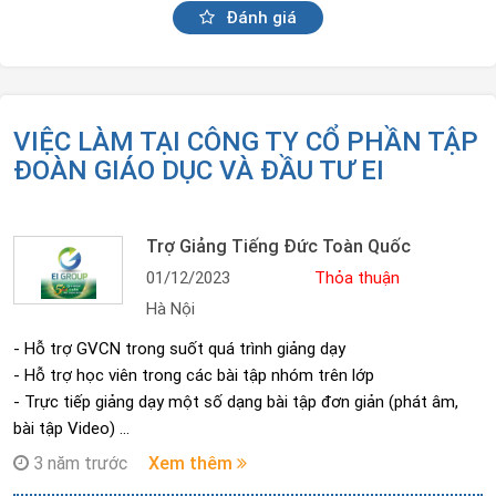
Đánh giá
VIỆC LÀM TẠI CÔNG TY CỔ PHẦN TẬP
ĐOÀN GIÁO DỤC VÀ ĐẦU TƯ EI
Trợ Giảng Tiếng Đức Toàn Quốc
01/12/2023
Thỏa thuận
Hà Nội
- Hỗ trợ GVCN trong suốt quá trình giảng dạy
- Hỗ trợ học viên trong các bài tập nhóm trên lớp
- Trực tiếp giảng dạy một số dạng bài tập đơn giản (phát âm,
bài tập Video)
- Kiểm tra bài tập
3 năm trước
Xem thêm
- Hỗ trợ giáo viên với các nhiệm vụ về chuẩn bị tài liệu và quản lý