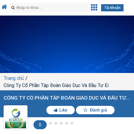
Tài khoản
Trang chủ
Công Ty Cổ Phần Tập Đoàn Giáo Dục Và Đầu Tư Ei
CÔNG TY CỔ PHẦN TẬP ĐOÀN GIÁO DỤC VÀ ĐẦU TƯ EI
Like
Đánh giá
0