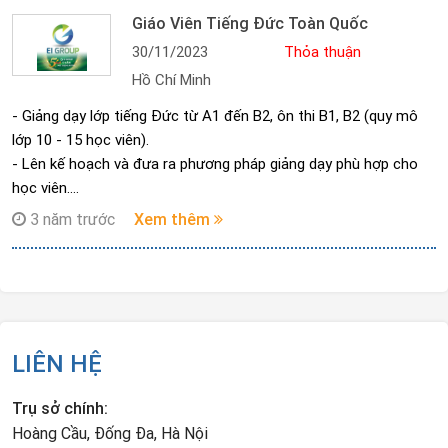
chung trong giờ học (Điểm danh, thu điện thoại, nhận và in bài
Giáo Viên Tiếng Đức Toàn Quốc
tập, phân phát tài liệu ...)
30/11/2023
Thỏa thuận
- Theo dõi giờ học và ghi Protokoll
Hồ Chí Minh
- Giảng dạy lớp tiếng Đức từ A1 đến B2, ôn thi B1, B2 (quy mô
lớp 10 - 15 học viên).
- Lên kế hoạch và đưa ra phương pháp giảng dạy phù hợp cho
học viên.
- Viết báo cáo tình hình học tập của học viên theo từng buổi.
3 năm trước
Xem thêm
- Soạn và chấm bài tập về nhà cho học viên.
- Kết hợp với Quản lý đào tạo đôn đốc nhắc nhở học viên để
nâng cao ý thức học tập của học viên.
- Có trách nhiệm nhắc nhở và giúp đỡ học viên, để đạt kết quả
học tập tốt.
LIÊN HỆ
Trụ sở chính:
Hoàng Cầu, Đống Đa, Hà Nội