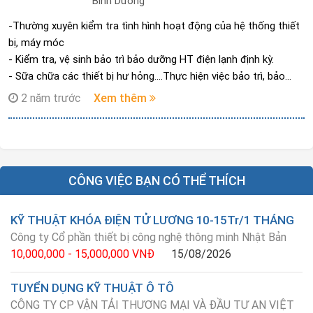
Bình Dương
-Thường xuyên kiểm tra tình hình hoạt động của hệ thống thiết
bị, máy móc
- Kiểm tra, vệ sinh bảo trì bảo dưỡng HT điện lạnh định kỳ.
- Sữa chữa các thiết bị hư hỏng....Thực hiện việc bảo trì, bảo
dưỡng các máy móc, thiết bị trong nhà máy theo kế hoạch đã
2 năm trước
Xem thêm
được duyệt (Vệ sinh, thay gas, bơm dầu mỡ, thay mới linh kiện
hư hỏng…
- Lập hồ sơ quản lý hệ thống máy móc, thiết bị trong nhà máy
được phân công phụ trách.
- Vệ sinh, bảo quản các công cụ dụng cụ, thiết bị phục vụ công
CÔNG VIỆC BẠN CÓ THỂ THÍCH
việc được giao.
- Chủ động đề xuất những giải pháp nâng cao hiệu quả công
KỸ THUẬT KHÓA ĐIỆN TỬ LƯƠNG 10-15Tr/1 THÁNG
việc viên bảo trì điện lạnh
Công ty Cổ phần thiết bị công nghệ thông minh Nhật Bản
- Các công việc khác theo yêu cầu BLĐ
10,000,000 - 15,000,000 VNĐ
15/08/2026
TUYỂN DỤNG KỸ THUẬT Ô TÔ
CÔNG TY CP VẬN TẢI THƯƠNG MẠI VÀ ĐẦU TƯ AN VIỆT