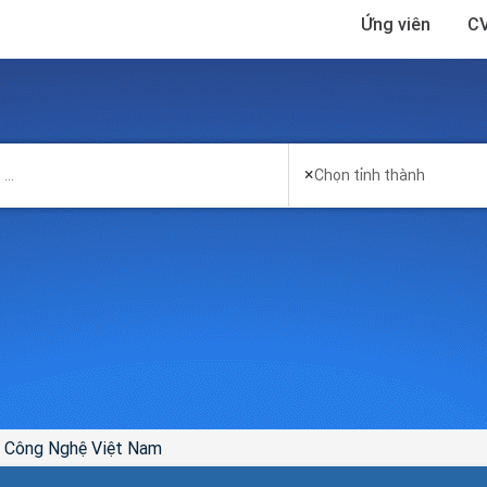
Ứng viên
CV
×
Chọn tỉnh thành
n Công Nghệ Việt Nam