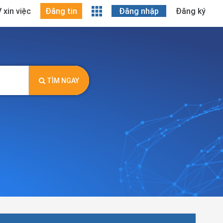
 xin việc
Đăng tin
Đăng nhập
Đăng ký
TÌM NGAY