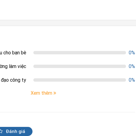
ệu cho bạn bè
0%
ường làm việc
0%
h đạo công ty
0%
Xem thêm
Đánh giá