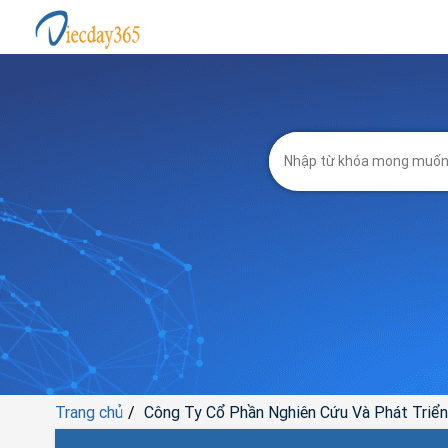
Trang chủ
Công Ty Cổ Phần Nghiên Cứu Và Phát Triể