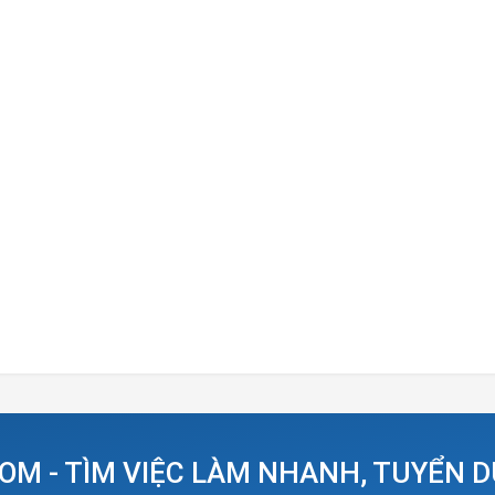
OM - TÌM VIỆC LÀM NHANH, TUYỂN 