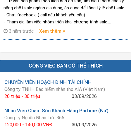
- Tư vấn sản phẩm theo kịch bản có sẵn, tìm hiểu thêm các kỹ
năng chốt sale ngành gia dụng, áp dụng để tăng tỷ lệ chốt sale.
- Chat facebook. ( call nếu khách yêu cầu)
- Tham gia làm việc nhóm triển khai chương trình sale.
- Báo cáo công việc hàng ngày.
3 năm trước
Xem thêm
CÔNG VIỆC BẠN CÓ THỂ THÍCH
CHUYÊN VIÊN HOẠCH ĐỊNH TÀI CHÍNH
Công ty TNHH Bảo hiểm nhân thọ AIA (Việt Nam)
20 triệu - 30 triệu
03/09/2026
Nhân Viên Chăm Sóc Khách Hàng Partime (Nữ)
Công ty Nguồn Nhân Lực 365
120,000 - 140,000 VNĐ
30/09/2026