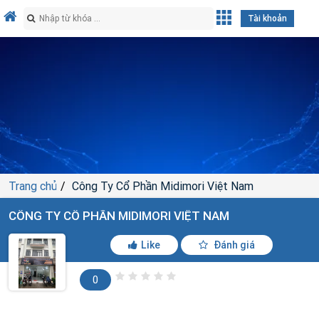
Tài khoản
Trang chủ
Công Ty Cổ Phần Midimori Việt Nam
CÔNG TY CỔ PHẦN MIDIMORI VIỆT NAM
Like
Đánh giá
0