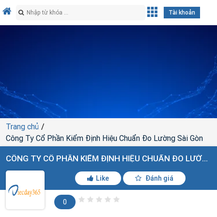
Tài khoản
Trang chủ
Công Ty Cổ Phần Kiểm Định Hiệu Chuẩn Đo Lường Sài Gòn
CÔNG TY CỔ PHẦN KIỂM ĐỊNH HIỆU CHUẨN ĐO LƯỜNG SÀI GÒN
Like
Đánh giá
0