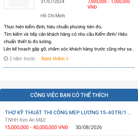
31/07/2024
7,000,000 - 1,000,000
VNĐ
Hồ Chí Minh
Thực hiện kiểm định, hiệu chuẩn phương tiện đo;
Tìm kiếm và tiếp cận khách hàng có nhu cầu Kiểm định/ Hiệu
chuẩn thiết bị đo lường;
Lên kế hoạch gặp gỡ, chăm sóc khách hàng trước cũng như sau
khi thực hiện dịch vụ nhằm hỗ trợ tốt nhất cho khách hàng;
2 năm trước
Xem thêm
Quản lý hồ sơ khách hàng, tình hình công việc của khách hàng
do mình quản lý;
Tham gia xây dựng quy trình hiệu chuẩn/kiểm định các phương
tiện đo;
Tham gia công tác quản lý kỹ thuật và nâng cao năng lực của
CÔNG VIỆC BẠN CÓ THỂ THÍCH
phòng thí nghiệm.
Tham gia, hỗ trợ các khóa đào tạo về hiệu chuẩn/kiểm định các
THỢ KỸ THUẬT THI CÔNG MEP LƯƠNG 15-40TR/1 THÁNG
phương tiện đo, chuẩn đo lường.
TNHH Kim An M&E
Quản lý các chuẩn đo lường trong phòng thí nghiệm: liên kết
15,000,000 - 40,000,000 VNĐ
30/08/2026
chuẩn, bảo quản, bảo dưỡng chuẩn đo lường phù hợp với Hệ
thống chất lượng của Viện theo ISO/IEC 17025:2017.